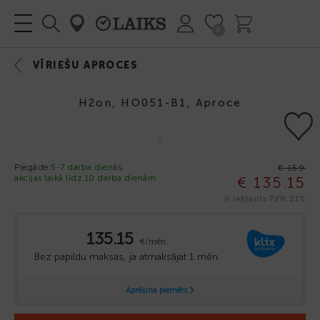
0
VĪRIEŠU APROCES
H2on, HO051-B1, Aproce
-15%
Piegāde:
5-7 darba dienās,
€ 159
akcijas laikā līdz 10 darba dienām
€ 135.15
ir iekļauts PVN 21%