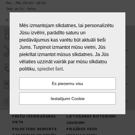
Pm. - Pkt. 09:00 - 18:00
Sest. un Sv. - brīvs.
E-pasts:
info@laiksjewellery.lv
Mēs izmantojam sīkdatnes, lai personalizētu
Jūsu izvēlni, parādīto saturu un
VEIKALI "LAIKS"
piedāvājumus kas varētu būt aktuāli tieši
Jums. Turpinot izmantot mūsu vietni, Jūs
SERVISA CENTRS "LAIKS"
piekrītat izmantot mūsus sīkdatnes. Ja Jūs
vēlaties uzzināt vairāk par mūsu sīkdatņu
PIEGĀDE
politiku,
spiediet šeit
.
PASŪTĪJUMA APMAKSA
GARANTIJA
PREČU IZSNIEGŠANAS
LIETOŠANAS NOTEIKUMI
VIETA
JAUNUMI
PULKSTEŅU REMONTS
PIEGĀDES VEIDI