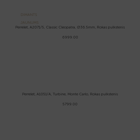
DIMANTS
JAUNUMS
Perrelet, A2071/5, Classic Cleopatra, Ø36.5mm, Rokas pulkstenis
6999.00
Perrelet, A1051/A, Turbine, Monte Carlo, Rokas pulkstenis
5799.00