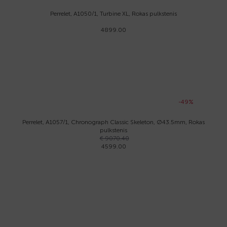
Perrelet, A1050/1, Turbine XL, Rokas pulkstenis
4899.00
-49%
Perrelet, A1057/1, Chronograph Classic Skeleton, Ø43.5mm, Rokas
pulkstenis
€ 9070.40
4599.00