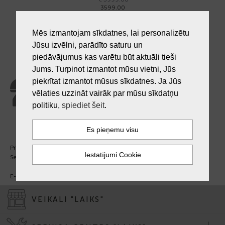
3599.00
Mēs izmantojam sīkdatnes, lai personalizētu
Jūsu izvēlni, parādīto saturu un
piedāvājumus kas varētu būt aktuāli tieši
Jums. Turpinot izmantot mūsu vietni, Jūs
Klientu atbalsts
piekrītat izmantot mūsus sīkdatnes. Ja Jūs
+371 27 241 888
vēlaties uzzināt vairāk par mūsu sīkdatņu
politiku,
spiediet šeit
.
Pm. - Pkt. 09:00 - 18:00
Sest. un Sv. - brīvs.
E-pasts:
info@laiksjewellery.lv
VEIKALI "LAIKS"