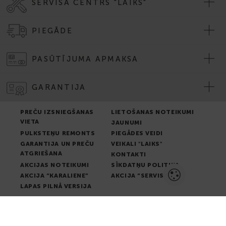
SERVISA CENTRS "LAIKS"
PIEGĀDE
PASŪTĪJUMA APMAKSA
GARANTIJA
PREČU IZSNIEGŠANAS
LIETOŠANAS NOTEIKUMI
VIETA
JAUNUMI
PULKSTEŅU REMONTS
PIEGĀDES VEIDI
GARANTIJA UN PREČU
VEIKALI "LAIKS"
ATGRIEŠANA
KONTAKTI
AKCIJAS NOTEIKUMI
SĪKDATŅU POLITIKA
AKCIJA “KARALIENE”
AKCIJA “SERVISS”
LAPAS PILNĀ VERSIJA