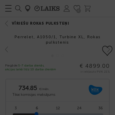
0
VĪRIEŠU ROKAS PULKSTEŅI
Perrelet, A1050/1, Turbine XL, Rokas
pulkstenis
Previous
Next
€ 4899.00
Piegāde:
5-7 darba dienās,
akcijas laikā līdz 10 darba dienām
ir iekļauts PVN 21%