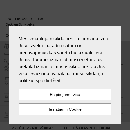
Pm. - Pkt. 09:00 - 18:00
Sest. un Sv. - brīvs.
E-pasts:
info@laiksjewellery.lv
Mēs izmantojam sīkdatnes, lai personalizētu
Jūsu izvēlni, parādīto saturu un
VEIKALI "LAIKS"
piedāvājumus kas varētu būt aktuāli tieši
Jums. Turpinot izmantot mūsu vietni, Jūs
SERVISA CENTRS "LAIKS"
piekrītat izmantot mūsus sīkdatnes. Ja Jūs
vēlaties uzzināt vairāk par mūsu sīkdatņu
politiku,
spiediet šeit
.
PIEGĀDE
PASŪTĪJUMA APMAKSA
GARANTIJA
PREČU IZSNIEGŠANAS
LIETOŠANAS NOTEIKUMI