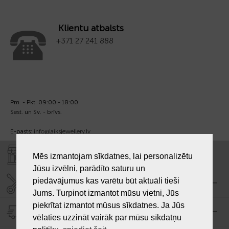
Klientu atbalsts
+371 27 241 888
Pm. - Pkt. 09:00 - 18:00
Sest. un Sv. - brīvs.
E-pasts:
info@laiksjewellery.lv
VEIKALI "LAIKS"
Mēs izmantojam sīkdatnes, lai personalizētu
Jūsu izvēlni, parādīto saturu un
piedāvājumus kas varētu būt aktuāli tieši
SERVISA CENTRS "LAIKS"
Jums. Turpinot izmantot mūsu vietni, Jūs
piekrītat izmantot mūsus sīkdatnes. Ja Jūs
PIEGĀDE
vēlaties uzzināt vairāk par mūsu sīkdatņu