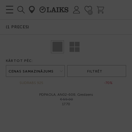
0
(
1
PRECES)
KĀRTOT PĒC:
FILTRĒT
SUDRABS 925
-70%
PDPAOLA, AN02-608, Gredzens
€ 59.00
17.70