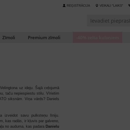
REĢISTRĀCIJA
VEIKALI "LAIKS"
Zīmoli
Premium zīmoli
-40% zelta kuloniem
Velingtona uz ideju.
Šajā ceļojumā
mu, taču nepiespiestu stilu.
Vīrietim
NATO siksnām.
Viņa vārds?
Daniels
 izveidot savu pulksteņu līniju.
, kas radās, ir kļuvis par galveno,
daļa no auduma, kas padara
Danielu