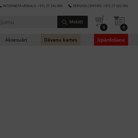
INTERNETA VEIKALS: +371 27 241 888
SERVISA CENTRS: +371 27 021 041
0
0
Aksesuāri
Dāvanu kartes
Izpārdošana