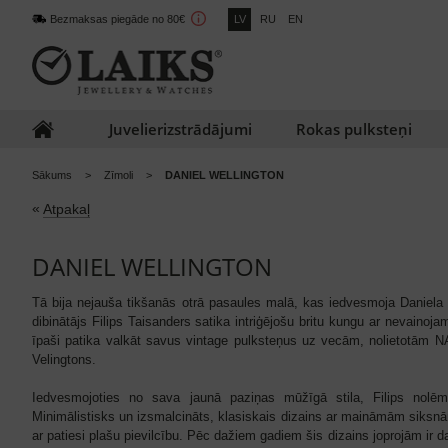
Bezmaksas piegāde no 80€
LV
RU
EN
Juvelierizstrādājumi
Rokas pulksteņi
Sākums
Zīmoli
DANIEL WELLINGTON
«
Atpakaļ
DANIEL WELLINGTON
Tā bija nejauša tikšanās otrā pasaules malā, kas iedvesmoja Daniela 
dibinātājs Filips Taisanders satika intriģējošu britu kungu ar nevainoja
īpaši patika valkāt savus vintage pulksteņus uz vecām, nolietotām 
Velingtons.
Iedvesmojoties no sava jaunā paziņas mūžīgā stila, Filips nolēma
Minimālistisks un izsmalcināts, klasiskais dizains ar maināmām siksnām
ar patiesi plašu pievilcību.
Pēc dažiem gadiem šis dizains joprojām ir 