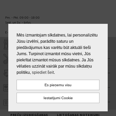
Pm. - Pkt. 09:00 - 18:00
Sest. un Sv. - brīvs.
E-pasts:
info@laiksjewellery.lv
Mēs izmantojam sīkdatnes, lai personalizētu
Jūsu izvēlni, parādīto saturu un
VEIKALI "LAIKS"
piedāvājumus kas varētu būt aktuāli tieši
Jums. Turpinot izmantot mūsu vietni, Jūs
SERVISA CENTRS "LAIKS"
piekrītat izmantot mūsus sīkdatnes. Ja Jūs
vēlaties uzzināt vairāk par mūsu sīkdatņu
politiku,
spiediet šeit
.
PIEGĀDE
PASŪTĪJUMA APMAKSA
GARANTIJA
PREČU IZSNIEGŠANAS
LIETOŠANAS NOTEIKUMI