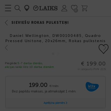
0
SIEVIEŠU ROKAS PULKSTEŅI
Daniel Wellington, DW00100485, Quadro
Pressed Unitone, 20x26mm, Rokas pulkstenis
Previous
Next
€ 199.00
Piegāde:
5-7 darba dienās,
akcijas laikā līdz 10 darba dienām
ir iekļauts PVN 21%