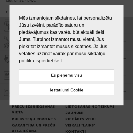
Sest. un Sv. - brīvs.
E-pasts:
info@laiksjewellery.lv
Mēs izmantojam sīkdatnes, lai personalizētu
Jūsu izvēlni, parādīto saturu un
VEIKALI "LAIKS"
piedāvājumus kas varētu būt aktuāli tieši
Jums. Turpinot izmantot mūsu vietni, Jūs
SERVISA CENTRS "LAIKS"
piekrītat izmantot mūsus sīkdatnes. Ja Jūs
vēlaties uzzināt vairāk par mūsu sīkdatņu
PIEGĀDE
politiku,
spiediet šeit
.
PASŪTĪJUMA APMAKSA
GARANTIJA
PREČU IZSNIEGŠANAS
LIETOŠANAS NOTEIKUMI
VIETA
JAUNUMI
PULKSTEŅU REMONTS
PIEGĀDES VEIDI
GARANTIJA UN PREČU
VEIKALI "LAIKS"
ATGRIEŠANA
KONTAKTI