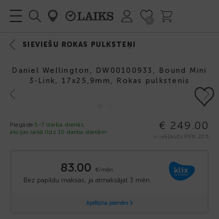
0
SIEVIEŠU ROKAS PULKSTEŅI
Daniel Wellington, DW00100933, Bound Mini
3-Link, 17x25,9mm, Rokas pulkstenis
Previous
Next
€ 249.00
Piegāde:
5-7 darba dienās,
akcijas laikā līdz 10 darba dienām
ir iekļauts PVN 21%