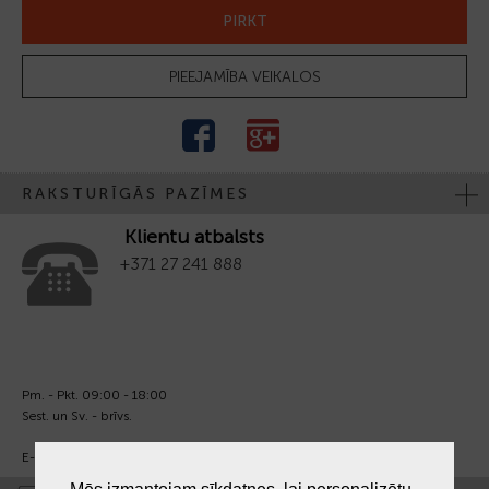
PIRKT
PIEEJAMĪBA VEIKALOS
RAKSTURĪGĀS PAZĪMES
Klientu atbalsts
+371 27 241 888
Pm. - Pkt. 09:00 - 18:00
Sest. un Sv. - brīvs.
E-pasts:
info@laiksjewellery.lv