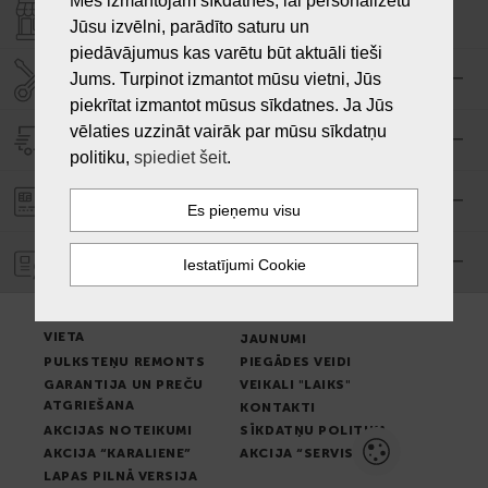
Mēs izmantojam sīkdatnes, lai personalizētu
VEIKALI "LAIKS"
Jūsu izvēlni, parādīto saturu un
piedāvājumus kas varētu būt aktuāli tieši
SERVISA CENTRS "LAIKS"
Jums. Turpinot izmantot mūsu vietni, Jūs
piekrītat izmantot mūsus sīkdatnes. Ja Jūs
vēlaties uzzināt vairāk par mūsu sīkdatņu
PIEGĀDE
politiku,
spiediet šeit
.
PASŪTĪJUMA APMAKSA
GARANTIJA
PREČU IZSNIEGŠANAS
LIETOŠANAS NOTEIKUMI
VIETA
JAUNUMI
PULKSTEŅU REMONTS
PIEGĀDES VEIDI
GARANTIJA UN PREČU
VEIKALI "LAIKS"
ATGRIEŠANA
KONTAKTI
AKCIJAS NOTEIKUMI
SĪKDATŅU POLITIKA
AKCIJA “KARALIENE”
AKCIJA “SERVISS”
LAPAS PILNĀ VERSIJA