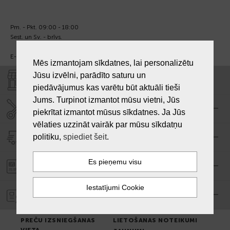
Pm. - Pkt. 09:00 - 18:00
Sest. un Sv. - brīvs.
E-pasts:
info@laiksjewellery.lv
Mēs izmantojam sīkdatnes, lai personalizētu
Jūsu izvēlni, parādīto saturu un
VEIKALI "LAIKS"
piedāvājumus kas varētu būt aktuāli tieši
Jums. Turpinot izmantot mūsu vietni, Jūs
SERVISA CENTRS "LAIKS"
piekrītat izmantot mūsus sīkdatnes. Ja Jūs
vēlaties uzzināt vairāk par mūsu sīkdatņu
politiku,
spiediet šeit
.
PIEGĀDE
PASŪTĪJUMA APMAKSA
GARANTIJA
PREČU IZSNIEGŠANAS
LIETOŠANAS NOTEIKUMI
VIETA