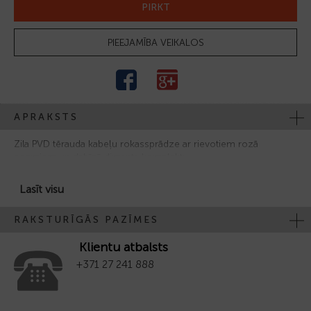
PIRKT
PIEEJAMĪBA VEIKALOS
APRAKSTS
Zila PVD tērauda kabeļu rokassprādze ar rievotiem rozā
posmiem un dabīgā dimanta komplektu
Lasīt visu
RAKSTURĪGĀS PAZĪMES
Klientu atbalsts
+371 27 241 888