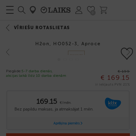
0
VĪRIEŠU ROTASLIETAS
H2on, HO052-3, Aproce
Previous
Next
DIMANTS
-15%
Piegāde:
5-7 darba dienās,
€ 199
akcijas laikā līdz 10 darba dienām
€ 169.15
ir iekļauts PVN 21%