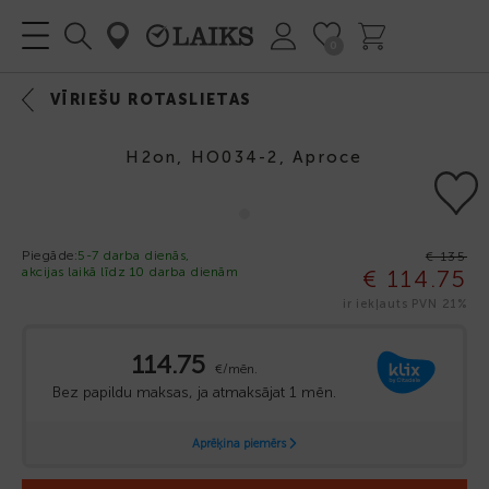
0
VĪRIEŠU ROTASLIETAS
H2on, HO034-2, Aproce
-15%
Piegāde:
5-7 darba dienās,
€ 135
akcijas laikā līdz 10 darba dienām
€ 114.75
ir iekļauts PVN 21%