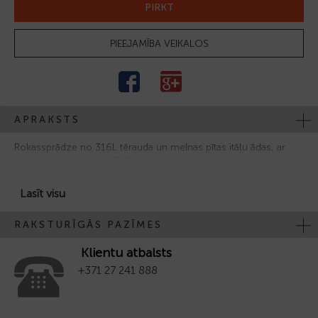
PIRKT
PIEEJAMĪBA VEIKALOS
APRAKSTS
Rokassprādze no 316L tērauda un melnas pītas itāļu ādas, ar
centrālo kabeli melnā PVD, sānos skrūves no 18kt zelta (gr
0,06).
Lasīt visu
RAKSTURĪGĀS PAZĪMES
Klientu atbalsts
+371 27 241 888