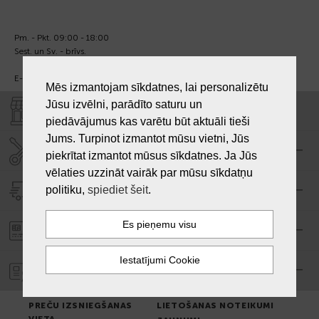
Pm. - Pkt. 09:00 - 18:00
Sest. un Sv. - brīvs.
E-pasts:
info@laiksjewellery.lv
Mēs izmantojam sīkdatnes, lai personalizētu
Jūsu izvēlni, parādīto saturu un
VEIKALI "LAIKS"
piedāvājumus kas varētu būt aktuāli tieši
Jums. Turpinot izmantot mūsu vietni, Jūs
SERVISA CENTRS "LAIKS"
piekrītat izmantot mūsus sīkdatnes. Ja Jūs
vēlaties uzzināt vairāk par mūsu sīkdatņu
politiku,
spiediet šeit
.
PIEGĀDE
PASŪTĪJUMA APMAKSA
GARANTIJA
PREČU IZSNIEGŠANAS
LIETOŠANAS NOTEIKUMI
VIETA