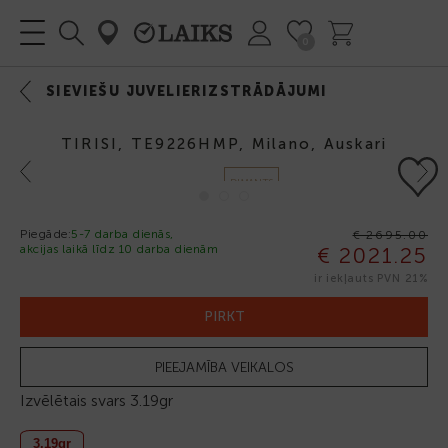
0
SIEVIEŠU JUVELIERIZSTRĀDĀJUMI
TIRISI, TE9226HMP, Milano, Auskari
Previous
Next
DIMANTS
Piegāde:
5-7 darba dienās,
€ 2695.00
akcijas laikā līdz 10 darba dienām
€ 2021.25
-25%
ir iekļauts PVN 21%
PIRKT
PIEEJAMĪBA VEIKALOS
Izvēlētais svars
3.19gr
3.19gr