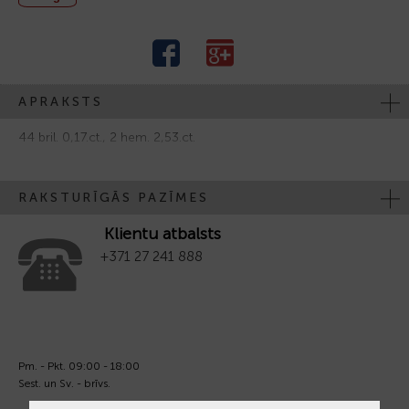
APRAKSTS
44 bril. 0,17.ct., 2 hem. 2,53.ct.
RAKSTURĪGĀS PAZĪMES
Klientu atbalsts
+371 27 241 888
Pm. - Pkt. 09:00 - 18:00
Sest. un Sv. - brīvs.