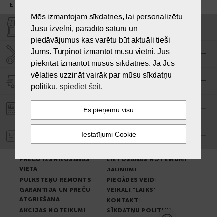
E-pasts:
info@laiksjewellery.lv
Mēs izmantojam sīkdatnes, lai personalizētu
VEIKALI "LAIKS"
Jūsu izvēlni, parādīto saturu un
piedāvājumus kas varētu būt aktuāli tieši
Jums. Turpinot izmantot mūsu vietni, Jūs
SERVISA CENTRS "LAIKS"
piekrītat izmantot mūsus sīkdatnes. Ja Jūs
vēlaties uzzināt vairāk par mūsu sīkdatņu
PIEGĀDE
politiku,
spiediet šeit
.
PASŪTĪJUMA APMAKSA
GARANTIJA
PREČU IZSNIEGŠANAS
LIETOŠANAS NOTEIKUMI
VIETA
JAUNUMI
PULKSTEŅU REMONTS
PIEGĀDES VEIDI
GARANTIJA UN PREČU
VEIKALI "LAIKS"
ATGRIEŠANA
KONTAKTI
AKCIJAS NOTEIKUMI
SĪKDATŅU POLITIKA