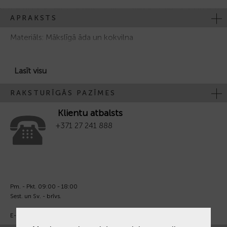
APRAKSTS
Materiāls:
Mākslīgā āda un kokvilna
Lasīt visu
RAKSTURĪGĀS PAZĪMES
Klientu atbalsts
+371 27 241 888
Pm. - Pkt. 09:00 - 18:00
Sest. un Sv. - brīvs.
E-pasts:
info@laiksjewellery.lv