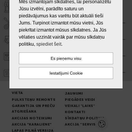
Mēs izmantojam sīkdatnes, lai personalizētu
VEIKALI "LAIKS"
Jūsu izvēlni, parādīto saturu un
piedāvājumus kas varētu būt aktuāli tieši
Jums. Turpinot izmantot mūsu vietni, Jūs
SERVISA CENTRS "LAIKS"
piekrītat izmantot mūsus sīkdatnes. Ja Jūs
vēlaties uzzināt vairāk par mūsu sīkdatņu
PIEGĀDE
politiku,
spiediet šeit
.
PASŪTĪJUMA APMAKSA
GARANTIJA
PREČU IZSNIEGŠANAS
LIETOŠANAS NOTEIKUMI
VIETA
JAUNUMI
PULKSTEŅU REMONTS
PIEGĀDES VEIDI
GARANTIJA UN PREČU
VEIKALI "LAIKS"
ATGRIEŠANA
KONTAKTI
AKCIJAS NOTEIKUMI
SĪKDATŅU POLITIKA
AKCIJA “KARALIENE”
AKCIJA “SERVISS”
LAPAS PILNĀ VERSIJA