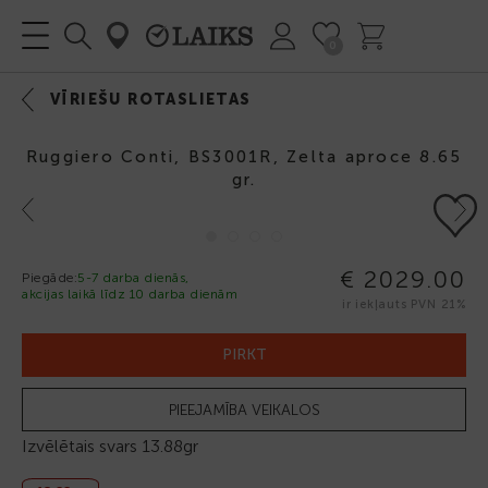
0
VĪRIEŠU ROTASLIETAS
Ruggiero Conti, BS3001R, Zelta aproce 8.65
gr.
Previous
Next
€ 2029.00
Piegāde:
5-7 darba dienās,
akcijas laikā līdz 10 darba dienām
ir iekļauts PVN 21%
PIRKT
PIEEJAMĪBA VEIKALOS
Izvēlētais svars
13.88gr