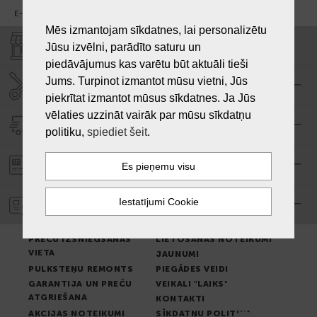
E-pasts:
info@laiksjewellery.lv
Mēs izmantojam sīkdatnes, lai personalizētu
VEIKALI "LAIKS"
Jūsu izvēlni, parādīto saturu un
piedāvājumus kas varētu būt aktuāli tieši
Jums. Turpinot izmantot mūsu vietni, Jūs
SERVISA CENTRS "LAIKS"
piekrītat izmantot mūsus sīkdatnes. Ja Jūs
vēlaties uzzināt vairāk par mūsu sīkdatņu
PIEGĀDE
politiku,
spiediet šeit
.
PASŪTĪJUMA APMAKSA
GARANTIJA
PREČU IZSNIEGŠANAS
LIETOŠANAS NOTEIKUMI
VIETA
JAUNUMI
PULKSTEŅU REMONTS
PIEGĀDES VEIDI
GARANTIJA UN PREČU
VEIKALI "LAIKS"
ATGRIEŠANA
KONTAKTI
AKCIJAS NOTEIKUMI
SĪKDATŅU POLITIKA