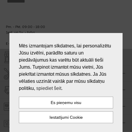
Pm. - Pkt. 09:00 - 18:00
Sest. un Sv. - brīvs.
E-pasts:
info@laiksjewellery.lv
Mēs izmantojam sīkdatnes, lai personalizētu
Jūsu izvēlni, parādīto saturu un
VEIKALI "LAIKS"
piedāvājumus kas varētu būt aktuāli tieši
Jums. Turpinot izmantot mūsu vietni, Jūs
SERVISA CENTRS "LAIKS"
piekrītat izmantot mūsus sīkdatnes. Ja Jūs
vēlaties uzzināt vairāk par mūsu sīkdatņu
politiku,
spiediet šeit
.
PIEGĀDE
PASŪTĪJUMA APMAKSA
GARANTIJA