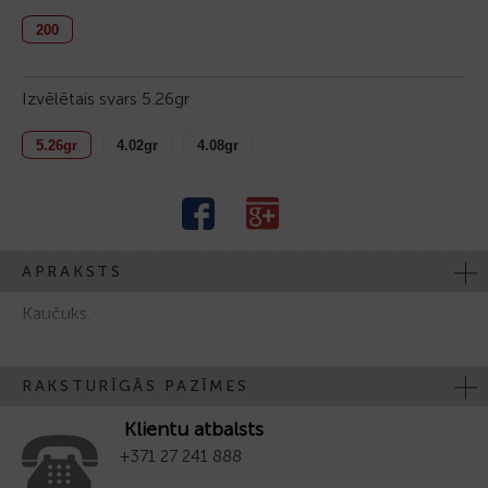
200
Izvēlētais svars
5.26gr
5.26gr
4.02gr
4.08gr
APRAKSTS
Kaučuks.
RAKSTURĪGĀS PAZĪMES
Klientu atbalsts
+371 27 241 888