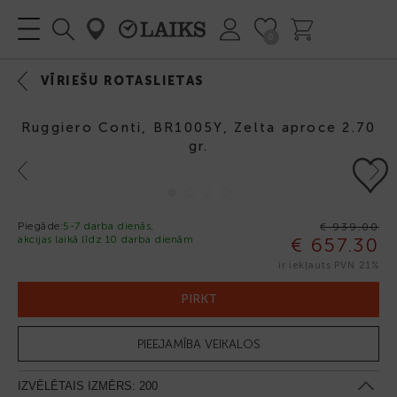
0
VĪRIEŠU ROTASLIETAS
Ruggiero Conti, BR1005Y, Zelta aproce 2.70
gr.
Previous
Next
Piegāde:
5-7 darba dienās,
€ 939.00
akcijas laikā līdz 10 darba dienām
€ 657.30
-30%
ir iekļauts PVN 21%
PIRKT
PIEEJAMĪBA VEIKALOS
IZVĒLĒTAIS IZMĒRS:
200