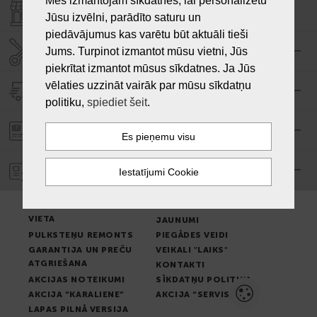
Mēs izmantojam sīkdatnes, lai personalizētu
VEIKALI "LAIKS"
Jūsu izvēlni, parādīto saturu un
piedāvājumus kas varētu būt aktuāli tieši
SERVISA CENTRS "LAIKS"
Jums. Turpinot izmantot mūsu vietni, Jūs
piekrītat izmantot mūsus sīkdatnes. Ja Jūs
vēlaties uzzināt vairāk par mūsu sīkdatņu
PIEGĀDE
politiku,
spiediet šeit
.
PASŪTĪJUMA APMAKSA
GARANTIJA
PREČU IZSNIEGŠANAS
LIETOŠANAS NOTEIKUMI
VIETA
JAUNUMI
PULKSTEŅU REMONTS
PIEGĀDES VEIDI
GARANTIJA UN PREČU
VEIKALI "LAIKS"
ATGRIEŠANA
KONTAKTI
AKCIJAS NOTEIKUMI
SĪKDATŅU POLITIKA
AKCIJA “KARALIENE”
AKCIJA “SERVISS”
LAPAS PILNĀ VERSIJA