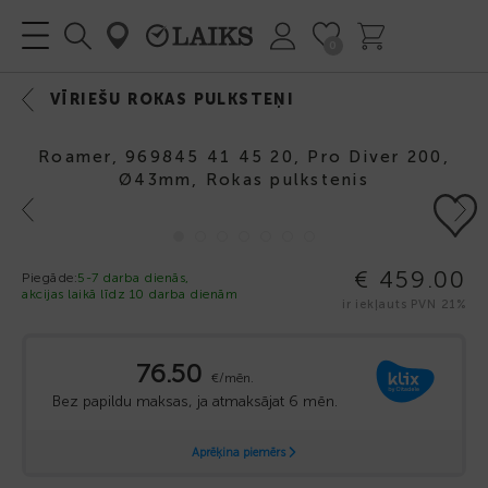
0
VĪRIEŠU ROKAS PULKSTEŅI
Roamer, 969845 41 45 20, Pro Diver 200,
Ø43mm, Rokas pulkstenis
Previous
Next
€ 459.00
Piegāde:
5-7 darba dienās,
akcijas laikā līdz 10 darba dienām
ir iekļauts PVN 21%