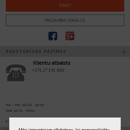
PIRKT
PIEEJAMĪBA VEIKALOS
RAKSTURĪGĀS PAZĪMES
Klientu atbalsts
+371 27 241 888
Pm. - Pkt. 09:00 - 18:00
Sest. un Sv. - brīvs.
E-pasts:
info@laiksjewellery.lv