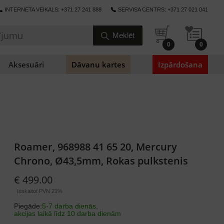
INTERNETA VEIKALS: +371 27 241 888
SERVISA CENTRS: +371 27 021 041
0
0
Aksesuāri
Dāvanu kartes
Izpārdošana
Roamer, 968988 41 65 20, Mercury
Chrono, Ø43,5mm, Rokas pulkstenis
€ 499.00
Ieskaitot PVN 21%
Piegāde:
5-7 darba dienās,
akcijas laikā līdz 10 darba dienām