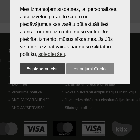
Mēs izmantojam sīkdatnes, lai personalizētu
Jūsu izvēlni, parādīto saturu un
piedāvājumus kas varētu būt aktuāli tieši
Jums. Turpinot izmantot mūsu vietni, Jūs
piekrītat izmantot mūsus sīkdatnes. Ja Jūs
vēlaties uzzināt vairāk par mūsu sīkdatņu
Pircējam
Lietošanas noteikumi
politiku,
spiediet šeit
.
i
Preču izsniegšanas vieta
Kā nopirkt?
Dāvanu kartes
Lietošanas noteikumi
Lojalitātes programma
Piegādes veidi
TAX Free
Garantija un preču atgriešana
Privātuma politika
Rokas pulksteņu ekspluatācijas instrukcija
AKCIJA “KARALIENE”
Juvelierizstrādājumu ekspluatācijas instrukc
AKCIJA “SERVISS”
Sīkdatņu politika