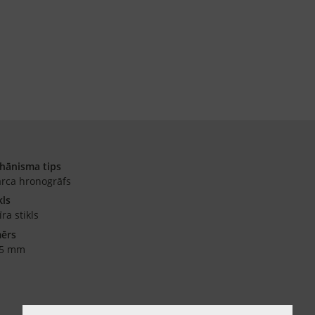
hānisma tips
rca hronogrāfs
kls
īra stikls
mērs
.5 mm