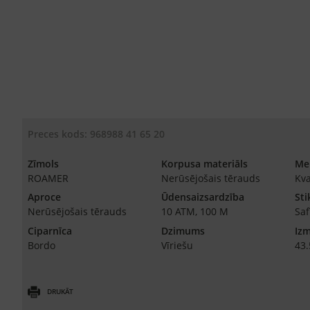
Preces kods: 968988 41 65 20
Zīmols
Korpusa materiāls
Me
ROAMER
Nerūsējošais tērauds
Kva
Aproce
Ūdensaizsardzība
Sti
Nerūsējošais tērauds
10 ATM, 100 M
Saf
Ciparnīca
Dzimums
Iz
Bordo
Vīriešu
43
DRUKĀT