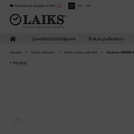
Bezmaksas piegāde no 80€
LV
RU
EN
Juvelierizstrādājumi
Rokas pulksteņi
Sākums
Rokas pulksteņi
Vīriešu rokas pulksteņi
Roamer, 968988 4
«
Atpakaļ