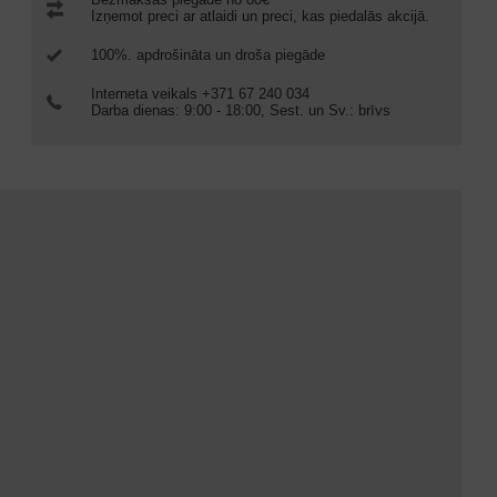
Izņemot preci ar atlaidi un preci, kas piedalās akcijā.
100%. apdrošināta un droša piegāde
Interneta veikals +371 67 240 034
Darba dienas: 9:00 - 18:00, Sest. un Sv.: brīvs