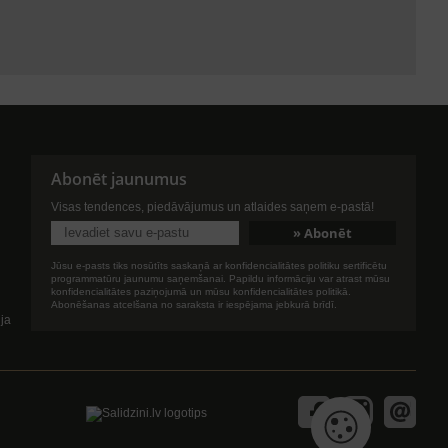
Abonēt jaunumus
Visas tendences, piedāvājumus un atlaides saņem e-pastā!
Jūsu e-pasts tiks nosūtīts saskaņā ar konfidencialitātes politiku sertificētu
programmatūru jaunumu saņemšanai. Papildu informāciju var atrast mūsu
konfidencialitātes paziņojumā un mūsu konfidencialitātes politikā.
Abonēšanas atcelšana no saraksta ir iespējama jebkurā brīdī.
ija