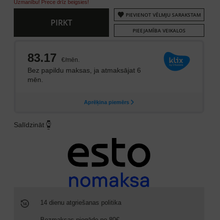
Uzmanību! Prece drīz beigsies!
PIEVIENOT VĒLMJU SARAKSTAM
PIRKT
PIEEJAMĪBA VEIKALOS
Salīdzināt
14 dienu atgriešanas politika
Bezmaksas piegāde no 80€