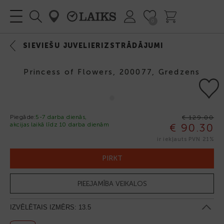
0
SIEVIEŠU JUVELIERIZSTRĀDĀJUMI
Princess of Flowers, 200077, Gredzens
Piegāde:
5-7 darba dienās,
€ 129.00
akcijas laikā līdz 10 darba dienām
€ 90.30
-30%
ir iekļauts PVN 21%
PIRKT
PIEEJAMĪBA VEIKALOS
IZVĒLĒTAIS IZMĒRS:
13.5