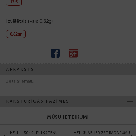
13.5
Izvēlētais svars
0.82gr
0.82gr
APRAKSTS
Zelts ar emalju.
RAKSTURĪGĀS PAZĪMES
MŪSU IETEIKUMI
HELI 113040, PULKSTEŅU
HELI JUVELIERIZSTRĀDĀJUMU