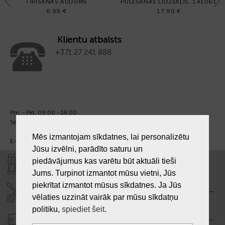
Previous
Next
TĪRĪŠANAS AUDUMS
PULĒŠANAS LĪDZEKLIS, 141061
6.99 €
17.90 €
Klientu atbalsts
+371 27 241 888
Pm. - Pkt. 09:00 - 18:00
Sest. un Sv. - brīvs.
Mēs izmantojam sīkdatnes, lai personalizētu
E-pasts:
info@laiksjewellery.lv
Jūsu izvēlni, parādīto saturu un
piedāvājumus kas varētu būt aktuāli tieši
VEIKALI "LAIKS"
Jums. Turpinot izmantot mūsu vietni, Jūs
piekrītat izmantot mūsus sīkdatnes. Ja Jūs
SERVISA CENTRS "LAIKS"
vēlaties uzzināt vairāk par mūsu sīkdatņu
politiku,
spiediet šeit
.
PIEGĀDE