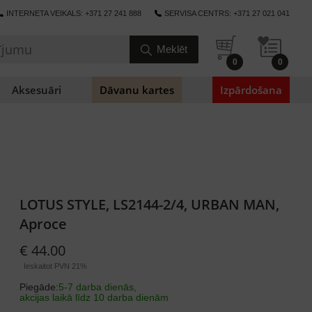
INTERNETA VEIKALS: +371 27 241 888
SERVISA CENTRS: +371 27 021 041
0
0
Aksesuāri
Dāvanu kartes
Izpārdošana
LOTUS STYLE, LS2144-2/4, URBAN MAN,
Aproce
€ 44.00
Ieskaitot PVN 21%
Piegāde:
5-7 darba dienās,
akcijas laikā līdz 10 darba dienām