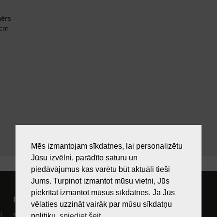
mērs
 cm
Mēs izmantojam sīkdatnes, lai personalizētu
Jūsu izvēlni, parādīto saturu un
piedāvājumus kas varētu būt aktuāli tieši
Jums. Turpinot izmantot mūsu vietni, Jūs
piekrītat izmantot mūsus sīkdatnes. Ja Jūs
Pircējam
Lietošanas noteikumi
vēlaties uzzināt vairāk par mūsu sīkdatņu
i
Preču izsniegšanas vieta
Kā nopirkt?
politiku,
spiediet šeit
.