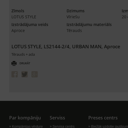
Zīmols
Dzimums
Iz
LOTUS STYLE
Vīriešu
20
Izstrādājuma veids
Izstrādājumu materiāls
Aproce
Tērauds
LOTUS STYLE, LS2144-2/4, URBAN MAN, Aproce
Tērauds + ada
DRUKĀT
Par kompāniju
Serviss
Preses centrs
Kompānijas vēsture
Servisa centrs
Biežāk uzdotie jautājum