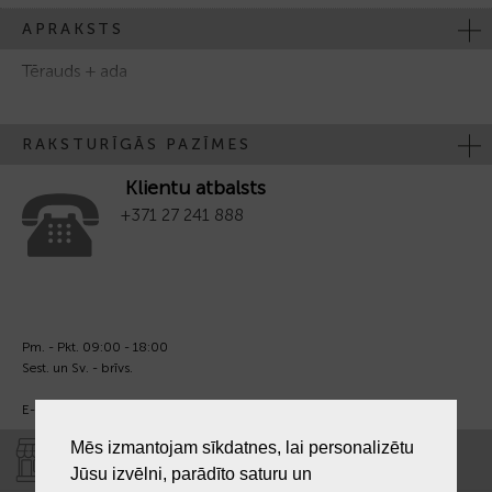
APRAKSTS
Tērauds + ada
RAKSTURĪGĀS PAZĪMES
Klientu atbalsts
+371 27 241 888
Pm. - Pkt. 09:00 - 18:00
Sest. un Sv. - brīvs.
E-pasts:
info@laiksjewellery.lv
Mēs izmantojam sīkdatnes, lai personalizētu
VEIKALI "LAIKS"
Jūsu izvēlni, parādīto saturu un