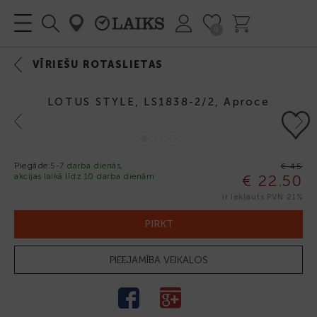
0
VĪRIEŠU ROTASLIETAS
LOTUS STYLE, LS1838-2/2, Aproce
Previous
Next
-50%
Piegāde:
5-7 darba dienās,
€ 45
akcijas laikā līdz 10 darba dienām
€ 22.50
ir iekļauts PVN 21%
PIRKT
PIEEJAMĪBA VEIKALOS