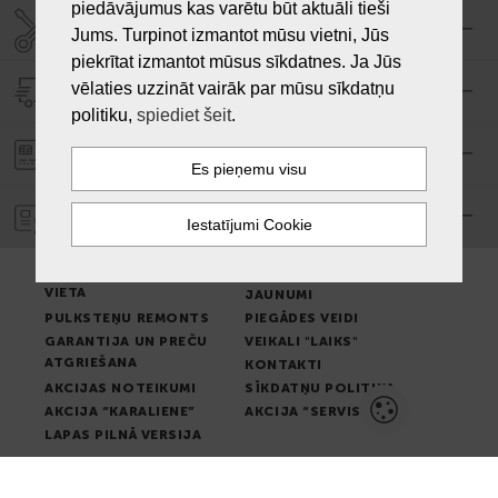
piedāvājumus kas varētu būt aktuāli tieši
SERVISA CENTRS "LAIKS"
Jums. Turpinot izmantot mūsu vietni, Jūs
piekrītat izmantot mūsus sīkdatnes. Ja Jūs
vēlaties uzzināt vairāk par mūsu sīkdatņu
PIEGĀDE
politiku,
spiediet šeit
.
PASŪTĪJUMA APMAKSA
GARANTIJA
PREČU IZSNIEGŠANAS
LIETOŠANAS NOTEIKUMI
VIETA
JAUNUMI
PULKSTEŅU REMONTS
PIEGĀDES VEIDI
GARANTIJA UN PREČU
VEIKALI "LAIKS"
ATGRIEŠANA
KONTAKTI
AKCIJAS NOTEIKUMI
SĪKDATŅU POLITIKA
AKCIJA “KARALIENE”
AKCIJA “SERVISS”
LAPAS PILNĀ VERSIJA