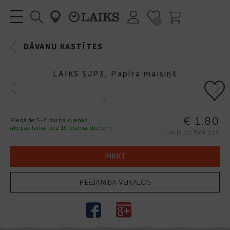
0
DĀVANU KASTĪTES
LAIKS SJP3, Papīra maisiņš
Previous
Next
€ 1.80
Piegāde:
5-7 darba dienās,
akcijas laikā līdz 10 darba dienām
ir iekļauts PVN 21%
PIRKT
PIEEJAMĪBA VEIKALOS