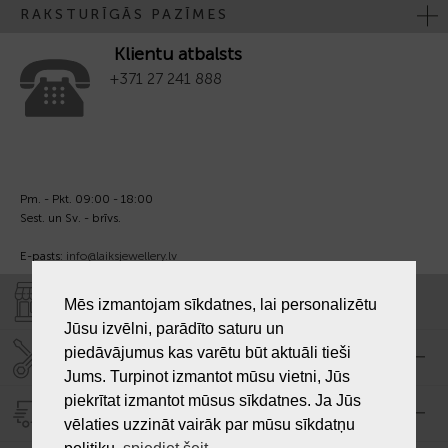
RAKSTURĪGĀS PAZĪMES
Klientu atbalsts
+371 27 241 888
Pm. - Pkt. 09:00 - 18:00
Sest. un Sv. - brīvs.
E-pasts:
info@laiksjewellery.lv
VEIKALI "LAIKS"
Mēs izmantojam sīkdatnes, lai personalizētu
Jūsu izvēlni, parādīto saturu un
piedāvājumus kas varētu būt aktuāli tieši
SERVISA CENTRS "LAIKS"
Jums. Turpinot izmantot mūsu vietni, Jūs
piekrītat izmantot mūsus sīkdatnes. Ja Jūs
PIEGĀDE
vēlaties uzzināt vairāk par mūsu sīkdatņu