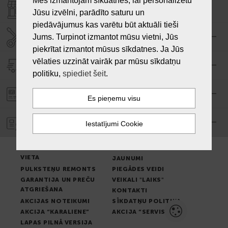
Mēs izmantojam sīkdatnes, lai personalizētu
VEIKALI "LAIKS"
Jūsu izvēlni, parādīto saturu un
piedāvājumus kas varētu būt aktuāli tieši
SERVISA CENTRS "LAIKS"
Jums. Turpinot izmantot mūsu vietni, Jūs
piekrītat izmantot mūsus sīkdatnes. Ja Jūs
vēlaties uzzināt vairāk par mūsu sīkdatņu
PIEGĀDE
politiku,
spiediet šeit
.
PASŪTĪJUMA APMAKSA
GARANTIJA
PREČU IZSNIEGŠANAS
LIETOŠANAS NOTEIKUMI
VIETA
JAUNUMI
PULKSTEŅU REMONTS
PIEGĀDES VEIDI
GARANTIJA UN PREČU
VEIKALI "LAIKS"
ATGRIEŠANA
KONTAKTI
AKCIJAS NOTEIKUMI
SĪKDATŅU POLITIKA
AKCIJA “KARALIENE”
AKCIJA “SERVISS”
LAPAS PILNĀ VERSIJA