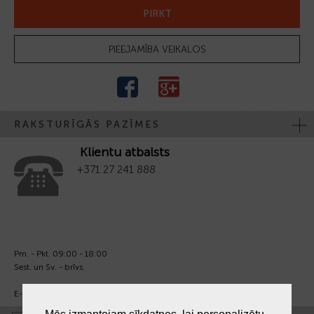
PIRKT
PIEEJAMĪBA VEIKALOS
RAKSTURĪGĀS PAZĪMES
Klientu atbalsts
+371 27 241 888
Pm. - Pkt. 09:00 - 18:00
Sest. un Sv. - brīvs.
E-pasts:
info@laiksjewellery.lv