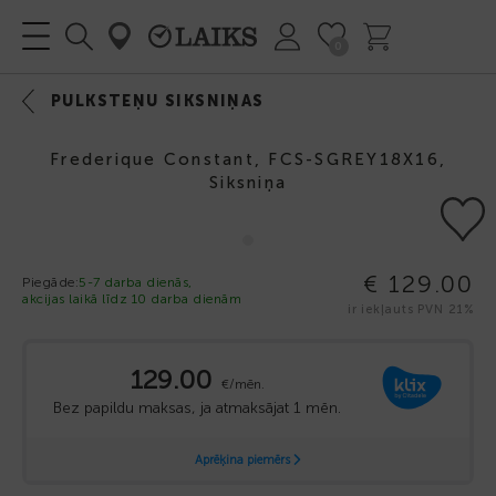
0
PULKSTEŅU SIKSNIŅAS
Frederique Constant, FCS-SGREY18X16,
Siksniņa
€ 129.00
Piegāde:
5-7 darba dienās,
akcijas laikā līdz 10 darba dienām
ir iekļauts PVN 21%