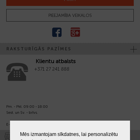
PIEEJAMĪBA VEIKALOS
RAKSTURĪGĀS PAZĪMES
Klientu atbalsts
+371 27 241 888
Pm. - Pkt. 09:00 - 18:00
Sest. un Sv. - brīvs.
E-pasts:
info@laiksjewellery.lv
Mēs izmantojam sīkdatnes, lai personalizētu
VEIKALI "LAIKS"