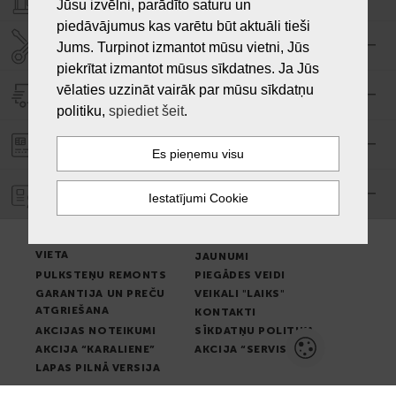
Jūsu izvēlni, parādīto saturu un
piedāvājumus kas varētu būt aktuāli tieši
SERVISA CENTRS "LAIKS"
Jums. Turpinot izmantot mūsu vietni, Jūs
piekrītat izmantot mūsus sīkdatnes. Ja Jūs
vēlaties uzzināt vairāk par mūsu sīkdatņu
PIEGĀDE
politiku,
spiediet šeit
.
PASŪTĪJUMA APMAKSA
GARANTIJA
PREČU IZSNIEGŠANAS
LIETOŠANAS NOTEIKUMI
VIETA
JAUNUMI
PULKSTEŅU REMONTS
PIEGĀDES VEIDI
GARANTIJA UN PREČU
VEIKALI "LAIKS"
ATGRIEŠANA
KONTAKTI
AKCIJAS NOTEIKUMI
SĪKDATŅU POLITIKA
AKCIJA “KARALIENE”
AKCIJA “SERVISS”
LAPAS PILNĀ VERSIJA