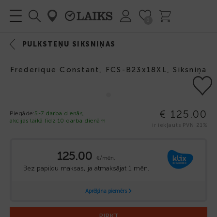
0
PULKSTEŅU SIKSNIŅAS
Frederique Constant, FCS-B23x18XL, Siksniņa
€ 125.00
Piegāde:
5-7 darba dienās,
akcijas laikā līdz 10 darba dienām
ir iekļauts PVN 21%
PIRKT