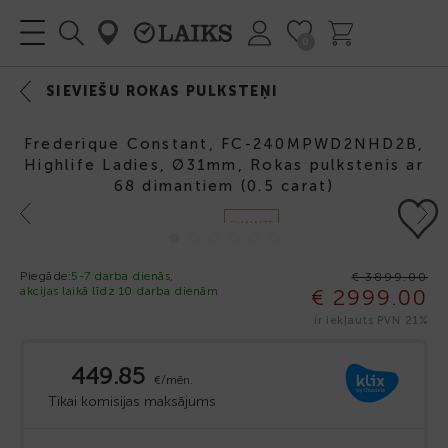
0
SIEVIEŠU ROKAS PULKSTEŅI
Frederique Constant, FC-240MPWD2NHD2B,
Highlife Ladies, Ø31mm, Rokas pulkstenis ar
68 dimantiem (0.5 carat)
Previous
Next
DIMANTS
-23%
Piegāde:
5-7 darba dienās,
€ 3899.00
akcijas laikā līdz 10 darba dienām
€ 2999.00
ir iekļauts PVN 21%