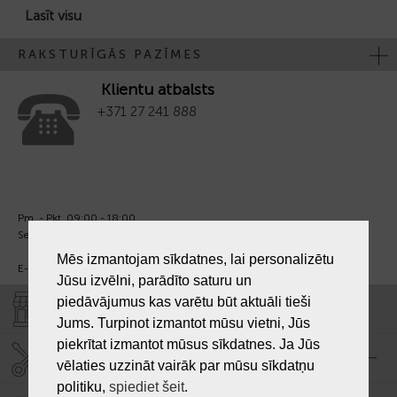
Lasīt visu
RAKSTURĪGĀS PAZĪMES
Klientu atbalsts
+371 27 241 888
Pm. - Pkt. 09:00 - 18:00
Sest. un Sv. - brīvs.
Mēs izmantojam sīkdatnes, lai personalizētu
E-pasts:
info@laiksjewellery.lv
Jūsu izvēlni, parādīto saturu un
piedāvājumus kas varētu būt aktuāli tieši
VEIKALI "LAIKS"
Jums. Turpinot izmantot mūsu vietni, Jūs
piekrītat izmantot mūsus sīkdatnes. Ja Jūs
SERVISA CENTRS "LAIKS"
vēlaties uzzināt vairāk par mūsu sīkdatņu
politiku,
spiediet šeit
.