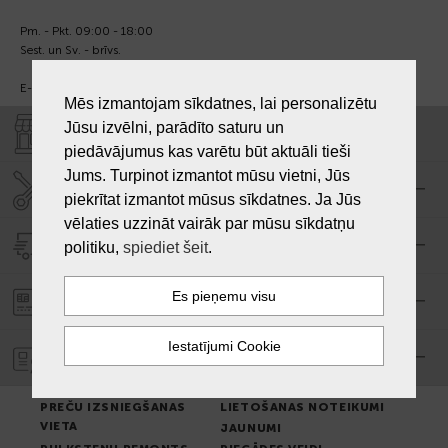
Pm. - Pkt. 09:00 - 18:00
Sest. un Sv. - brīvs.
E-pasts:
info@laiksjewellery.lv
Mēs izmantojam sīkdatnes, lai personalizētu
Jūsu izvēlni, parādīto saturu un
VEIKALI "LAIKS"
piedāvājumus kas varētu būt aktuāli tieši
Jums. Turpinot izmantot mūsu vietni, Jūs
SERVISA CENTRS "LAIKS"
piekrītat izmantot mūsus sīkdatnes. Ja Jūs
vēlaties uzzināt vairāk par mūsu sīkdatņu
PIEGĀDE
politiku,
spiediet šeit
.
PASŪTĪJUMA APMAKSA
GARANTIJA
PREČU IZSNIEGŠANAS
LIETOŠANAS NOTEIKUMI
VIETA
JAUNUMI