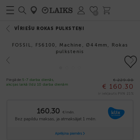
0
VĪRIEŠU ROKAS PULKSTEŅI
FOSSIL, FS6100, Machine, Ø44mm, Rokas
pulkstenis
Previous
Next
-30%
Piegāde:
5-7 darba dienās,
€ 229.00
akcijas laikā līdz 10 darba dienām
€ 160.30
ir iekļauts PVN 21%