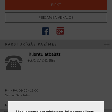
PIRKT
PIEEJAMĪBA VEIKALOS
RAKSTURĪGĀS PAZĪMES
Klientu atbalsts
+371 27 241 888
Pm. - Pkt. 09:00 - 18:00
Sest. un Sv. - brīvs.
E-pasts:
info@laiksjewellery.lv