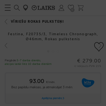
0
VĪRIEŠU ROKAS PULKSTEŅI
Festina, F20735/3, Timeless Chronograph,
Ø46mm, Rokas pulkstenis
Previous
Next
€ 279.00
Piegāde:
5-7 darba dienās,
akcijas laikā līdz 10 darba dienām
ir iekļauts PVN 21%