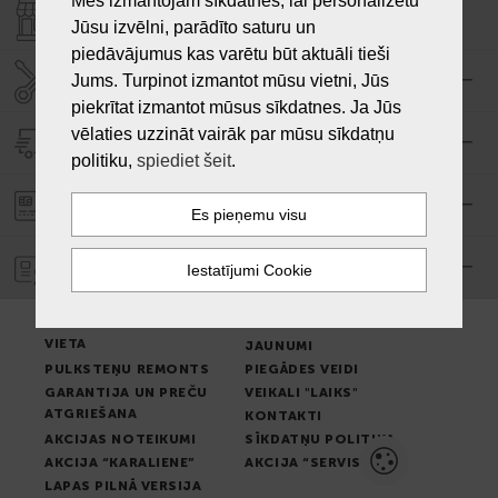
Mēs izmantojam sīkdatnes, lai personalizētu
VEIKALI "LAIKS"
Jūsu izvēlni, parādīto saturu un
piedāvājumus kas varētu būt aktuāli tieši
SERVISA CENTRS "LAIKS"
Jums. Turpinot izmantot mūsu vietni, Jūs
piekrītat izmantot mūsus sīkdatnes. Ja Jūs
vēlaties uzzināt vairāk par mūsu sīkdatņu
PIEGĀDE
politiku,
spiediet šeit
.
PASŪTĪJUMA APMAKSA
GARANTIJA
PREČU IZSNIEGŠANAS
LIETOŠANAS NOTEIKUMI
VIETA
JAUNUMI
PULKSTEŅU REMONTS
PIEGĀDES VEIDI
GARANTIJA UN PREČU
VEIKALI "LAIKS"
ATGRIEŠANA
KONTAKTI
AKCIJAS NOTEIKUMI
SĪKDATŅU POLITIKA
AKCIJA “KARALIENE”
AKCIJA “SERVISS”
LAPAS PILNĀ VERSIJA