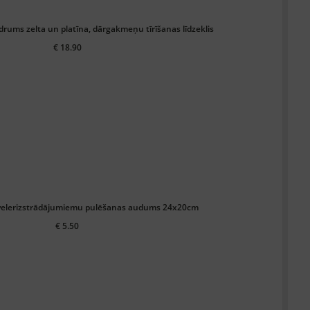
drums zelta un platīna, dārgakmeņu tīrīšanas līdzeklis
€ 18.90
velerizstrādājumiemu pulēšanas audums 24x20cm
€ 5.50