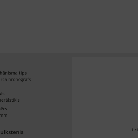
hānisma tips
rca hronogrāfs
kls
erālstikls
mērs
 mm
Hel
ulkstenis