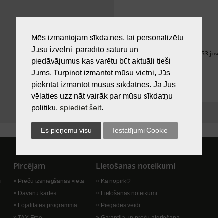
Mēs izmantojam sīkdatnes, lai personalizētu
Jūsu izvēlni, parādīto saturu un
Silbo 142053 j
piedāvājumus kas varētu būt aktuāli tieši
Jums. Turpinot izmantot mūsu vietni, Jūs
piekrītat izmantot mūsus sīkdatnes. Ja Jūs
vēlaties uzzināt vairāk par mūsu sīkdatņu
politiku,
spiediet šeit
.
Pircējam
Lietošanas noteikumi
i
Preču izsniegšanas vieta
Kā nopirkt?
Dāvanu kartes
Lietošanas noteikumi
Lojalitātes programma
Piegādes veidi
TAX Free
Garantija un preču atgriešana