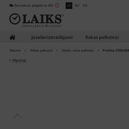
Bezmaksas piegāde no 80€
LV
RU
EN
Juvelierizstrādājumi
Rokas pulksteņi
Sākums
Rokas pulksteņi
Vīriešu rokas pulksteņi
Festina, F20519/
«
Atpakaļ