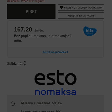
Uzmanību! Prece drīz beigsies!
PIEVIENOT VĒLMJU SARAKSTAM
PIRKT
PIEEJAMĪBA VEIKALOS
Salīdzināt
14 dienu atgriešanas politika
Bezmaksas piegāde no 80€