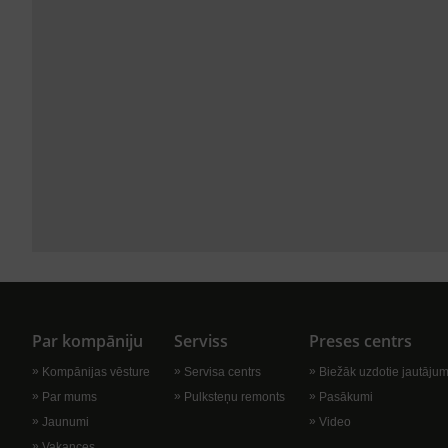
Par kompāniju
Serviss
Preses centrs
Kompānijas vēsture
Servisa centrs
Biežāk uzdotie jautājum
Par mums
Pulksteņu remonts
Pasākumi
Jaunumi
Video
Vakances