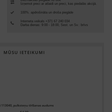
Izņemot preci ar atlaidi un preci, kas piedalās akcijā.
100%. apdrošināta un droša piegāde
Interneta veikals +371 67 240 034
Darba dienas: 9:00 - 18:00, Sest. un Sv.: brīvs
MŪSU IETEIKUMI
i 113040, pulksteņu tīrīšanas audums