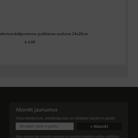
uvelerizstrādājumiemu pulēšanas audums 24x20cm
€ 4.99
Abonēt jaunumus
Visas tendences, piedāvājumus un atlaides saņem e-pastā!
Jūsu e-pasts tiks nosūtīts saskaņā ar konfidencialitātes politiku sertificētu