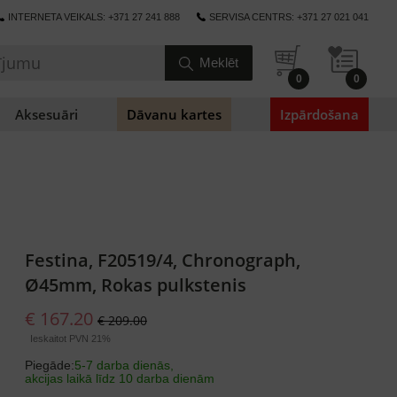
INTERNETA VEIKALS: +371 27 241 888
SERVISA CENTRS: +371 27 021 041
0
0
Aksesuāri
Dāvanu kartes
Izpārdošana
Festina, F20519/4, Chronograph,
Ø45mm, Rokas pulkstenis
€ 167.20
€ 209.00
Ieskaitot PVN 21%
Piegāde:
5-7 darba dienās,
akcijas laikā līdz 10 darba dienām