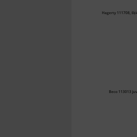
Hagerty 111708, šķi
Beco 113013 ju