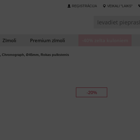
REĢISTRĀCIJA
VEIKALI "LAIKS"
Zīmoli
Premium zīmoli
-40% zelta kuloniem
4, Chronograph, Ø45mm, Rokas pulkstenis
-20%