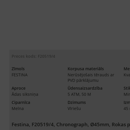
Preces kods: F20519/4
Zīmols
Korpusa materiāls
Me
FESTINA
Nerūsējošais tērauds ar
Kva
PVD pārklājumu
Aproce
Ūdensaizsardzība
Sti
Ādas siksniņa
5 ATM, 50 M
Min
Ciparnīca
Dzimums
Iz
Melna
Vīriešu
45
Festina, F20519/4, Chronograph, Ø45mm, Rokas p