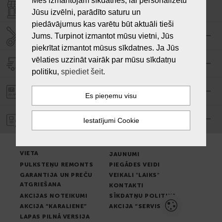
Mēs izmantojam sīkdatnes, lai personalizētu
VEIKALI "LAIKS"
Jūsu izvēlni, parādīto saturu un
piedāvājumus kas varētu būt aktuāli tieši
SERVISA CENTRS "LAIKS"
Jums. Turpinot izmantot mūsu vietni, Jūs
piekrītat izmantot mūsus sīkdatnes. Ja Jūs
vēlaties uzzināt vairāk par mūsu sīkdatņu
PIEGĀDE
politiku,
spiediet šeit
.
PASŪTĪJUMA APMAKSA
GARANTIJA
PREČU IZSNIEGŠANAS
LIETOŠANAS NOTEIKUMI
VIETA
JAUNUMI
PULKSTEŅU REMONTS
PIEGĀDES VEIDI
GARANTIJA UN PREČU
VEIKALI "LAIKS"
ATGRIEŠANA
KONTAKTI
AKCIJAS NOTEIKUMI
SĪKDATŅU POLITIKA
AKCIJA “KARALIENE”
AKCIJA “SERVISS”
LAPAS PILNĀ VERSIJA