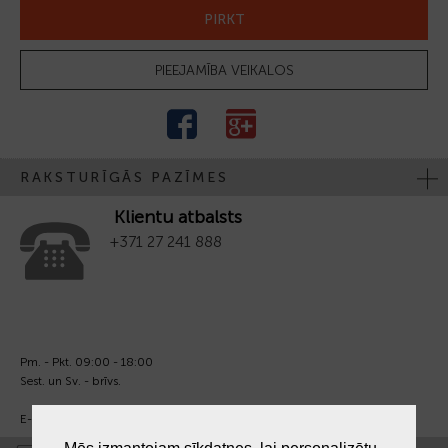
PIRKT
PIEEJAMĪBA VEIKALOS
RAKSTURĪGĀS PAZĪMES
Klientu atbalsts
+371 27 241 888
Pm. - Pkt. 09:00 - 18:00
Sest. un Sv. - brīvs.
E-pasts:
info@laiksjewellery.lv