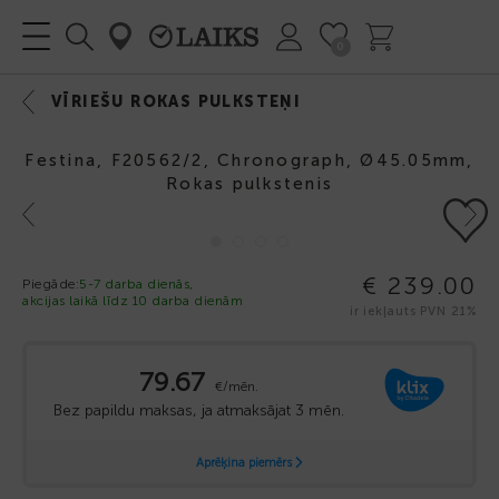
0
VĪRIEŠU ROKAS PULKSTEŅI
Festina, F20562/2, Chronograph, Ø45.05mm,
Rokas pulkstenis
Previous
Next
€ 239.00
Piegāde:
5-7 darba dienās,
akcijas laikā līdz 10 darba dienām
ir iekļauts PVN 21%