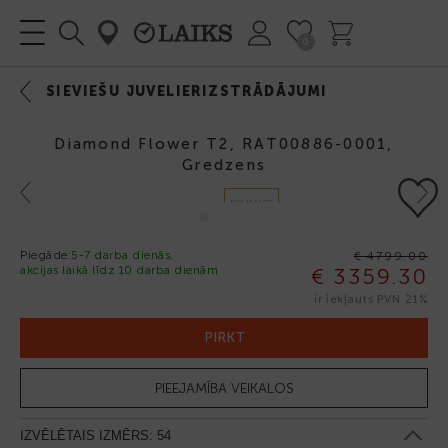
0
SIEVIEŠU JUVELIERIZSTRĀDĀJUMI
Diamond Flower T2, RAT00886-0001,
Gredzens
Previous
Next
DIMANTS
Piegāde:
5-7 darba dienās,
€ 4799.00
akcijas laikā līdz 10 darba dienām
€ 3359.30
-30%
ir iekļauts PVN 21%
PIRKT
PIEEJAMĪBA VEIKALOS
IZVĒLĒTAIS IZMĒRS:
54