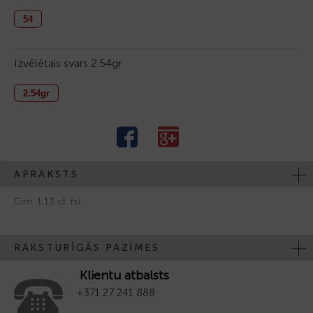
54
Izvēlētais svars
2.54gr
2.54gr
APRAKSTS
Dim. 1.13 ct. fsi.
RAKSTURĪGĀS PAZĪMES
Klientu atbalsts
+371 27 241 888