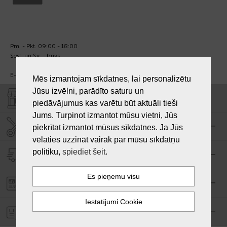
Pm. - Pkt. 09:00 - 18:00
Sest. un Sv. - brīvs.
E-pasts:
info@laiksjewellery.lv
Mēs izmantojam sīkdatnes, lai personalizētu
Jūsu izvēlni, parādīto saturu un
VEIKALI "LAIKS"
piedāvājumus kas varētu būt aktuāli tieši
Jums. Turpinot izmantot mūsu vietni, Jūs
SERVISA CENTRS "LAIKS"
piekrītat izmantot mūsus sīkdatnes. Ja Jūs
vēlaties uzzināt vairāk par mūsu sīkdatņu
politiku,
spiediet šeit
.
PIEGĀDE
PASŪTĪJUMA APMAKSA
GARANTIJA