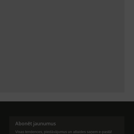
Abonēt jaunumus
Visas tendences, piedāvājumus un atlaides saņem e-pastā!