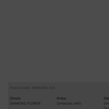
Preces kods: ER096983-314
Zīmols
Krāsa
Dā
DIAMOND FLOWER
Sarkanais zelts
Di
Gr