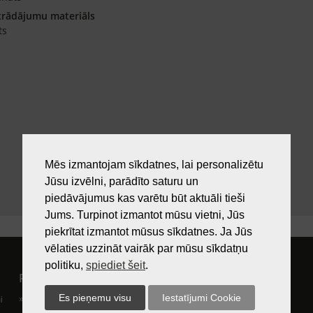
trādājumu materiāls
ts
Mēs izmantojam sīkdatnes, lai personalizētu
Jūsu izvēlni, parādīto saturu un
piedāvājumus kas varētu būt aktuāli tieši
Jums. Turpinot izmantot mūsu vietni, Jūs
piekrītat izmantot mūsus sīkdatnes. Ja Jūs
vēlaties uzzināt vairāk par mūsu sīkdatņu
politiku,
spiediet šeit
.
Pircējam
Lietošanas noteikumi
i
Preču izsniegšanas vieta
Kā nopirkt?