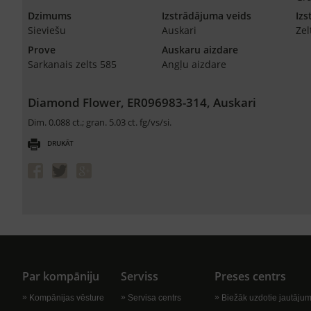
Dzimums
Izstrādājuma veids
Izs
Sieviešu
Auskari
Zel
Prove
Auskaru aizdare
Sarkanais zelts 585
Angļu aizdare
Diamond Flower, ER096983-314, Auskari
Dim. 0.088 ct.; gran. 5.03 ct. fg/vs/si.
DRUKĀT
Par kompāniju
Serviss
Preses centrs
Kompānijas vēsture
Servisa centrs
Biežāk uzdotie jautājum