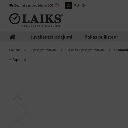
Bezmaksas piegāde no 80€
LV
RU
EN
Juvelierizstrādājumi
Rokas pulksteņi
Sākums
Juvelierizstrādājumi
Sieviešu juvelierizstrādājumi
Diamond 
«
Atpakaļ