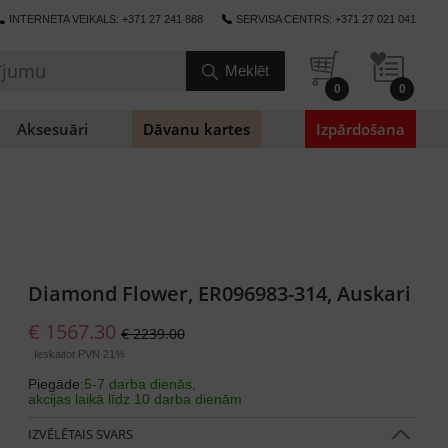
INTERNETA VEIKALS: +371 27 241 888
SERVISA CENTRS: +371 27 021 041
0
0
Aksesuāri
Dāvanu kartes
Izpārdošana
Diamond Flower, ER096983-314, Auskari
€ 1567.30
€ 2239.00
Ieskaitot PVN 21%
Piegāde:
5-7 darba dienās,
akcijas laikā līdz 10 darba dienām
IZVĒLĒTAIS SVARS