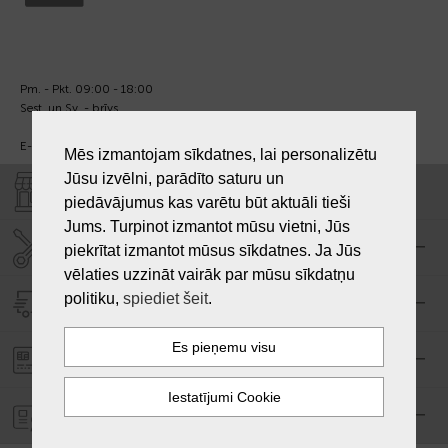
Pm. - Pkt. 09:00 - 18:00
Sest. un Sv. - brīvs.
E-pasts:
info@laiksjewellery.lv
Mēs izmantojam sīkdatnes, lai personalizētu
Jūsu izvēlni, parādīto saturu un
VEIKALI "LAIKS"
piedāvājumus kas varētu būt aktuāli tieši
Jums. Turpinot izmantot mūsu vietni, Jūs
SERVISA CENTRS "LAIKS"
piekrītat izmantot mūsus sīkdatnes. Ja Jūs
vēlaties uzzināt vairāk par mūsu sīkdatņu
politiku,
spiediet šeit
.
PIEGĀDE
PASŪTĪJUMA APMAKSA
GARANTIJA