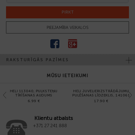
PIRKT
PIEEJAMĪBA VEIKALOS
RAKSTURĪGĀS PAZĪMES
MŪSU IETEIKUMI
HELI 113040, PULKSTEŅU
HELI JUVELIERIZSTRĀDĀJUMU
Previous
Next
TĪRĪŠANAS AUDUMS
PULĒŠANAS LĪDZEKLIS, 141061
6.99 €
17.90 €
Klientu atbalsts
+371 27 241 888