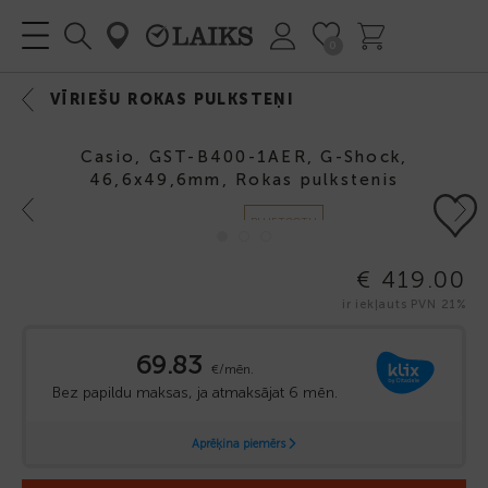
0
VĪRIEŠU ROKAS PULKSTEŅI
Casio, GST-B400-1AER, G-Shock,
46,6x49,6mm, Rokas pulkstenis
Previous
Next
BLUETOOTH
€ 419.00
ir iekļauts PVN 21%