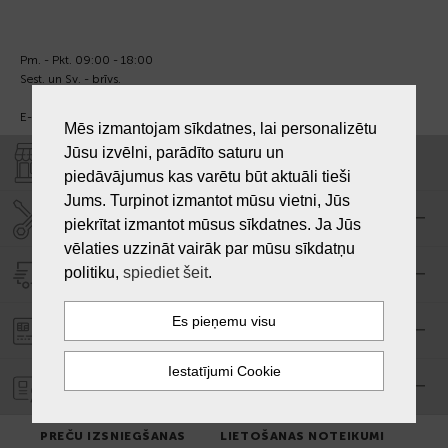
Pm. - Pkt. 09:00 - 18:00
Sest. un Sv. - brīvs.
E-pasts:
info@laiksjewellery.lv
Mēs izmantojam sīkdatnes, lai personalizētu
Jūsu izvēlni, parādīto saturu un
VEIKALI "LAIKS"
piedāvājumus kas varētu būt aktuāli tieši
Jums. Turpinot izmantot mūsu vietni, Jūs
SERVISA CENTRS "LAIKS"
piekrītat izmantot mūsus sīkdatnes. Ja Jūs
vēlaties uzzināt vairāk par mūsu sīkdatņu
politiku,
spiediet šeit
.
PIEGĀDE
PASŪTĪJUMA APMAKSA
GARANTIJA
PREČU IZSNIEGŠANAS
LIETOŠANAS NOTEIKUMI