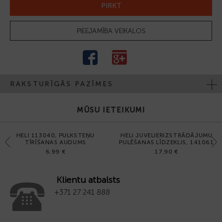
PIRKT
PIEEJAMĪBA VEIKALOS
RAKSTURĪGĀS PAZĪMES
MŪSU IETEIKUMI
HELI 113040, PULKSTEŅU
HELI JUVELIERIZSTRĀDĀJUMU
Previous
Next
TĪRĪŠANAS AUDUMS
PULĒŠANAS LĪDZEKLIS, 141061
6.99 €
17.90 €
Klientu atbalsts
+371 27 241 888