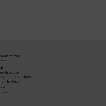
hānisma tips
arca
kls
erālstikls ar
ugstinātu izturības
ju (Hardlex)
mērs
.3 mm