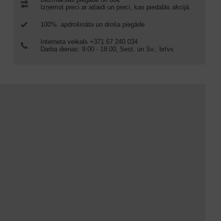
Izņemot preci ar atlaidi un preci, kas piedalās akcijā.
100%. apdrošināta un droša piegāde
Interneta veikals +371 67 240 034
Darba dienas: 9:00 - 18:00, Sest. un Sv.: brīvs