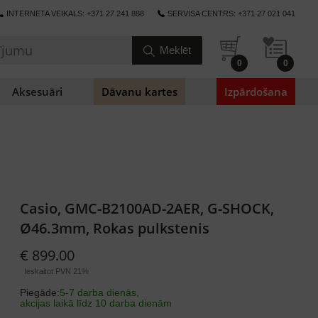
INTERNETA VEIKALS: +371 27 241 888
SERVISA CENTRS: +371 27 021 041
0
0
Aksesuāri
Dāvanu kartes
Izpārdošana
Casio, GMC-B2100AD-2AER, G-SHOCK,
Ø46.3mm, Rokas pulkstenis
€ 899.00
Ieskaitot PVN 21%
Piegāde:
5-7 darba dienās,
akcijas laikā līdz 10 darba dienām