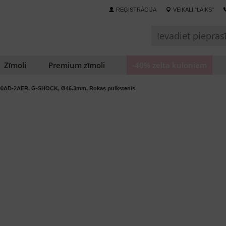
REĢISTRĀCIJA
VEIKALI "LAIKS"
Zīmoli
Premium zīmoli
-40% zelta kuloniem
00AD-2AER, G-SHOCK, Ø46.3mm, Rokas pulkstenis