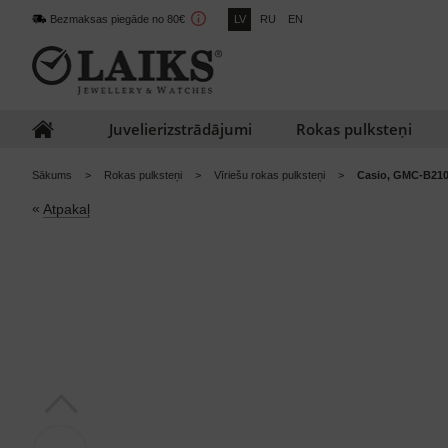
Bezmaksas piegāde no 80€
LV
RU
EN
Juvelierizstrādājumi
Rokas pulksteņi
Sākums
Rokas pulksteņi
Vīriešu rokas pulksteņi
Casio, GMC-B21
«
Atpakaļ