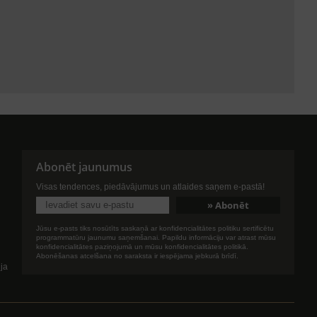
Abonēt jaunumus
Visas tendences, piedāvājumus un atlaides saņem e-pastā!
Jūsu e-pasts tiks nosūtīts saskaņā ar konfidencialitātes politiku sertificētu
programmatūru jaunumu saņemšanai. Papildu informāciju var atrast mūsu
konfidencialitātes paziņojumā un mūsu konfidencialitātes politikā.
Abonēšanas atcelšana no saraksta ir iespējama jebkurā brīdī.
ija