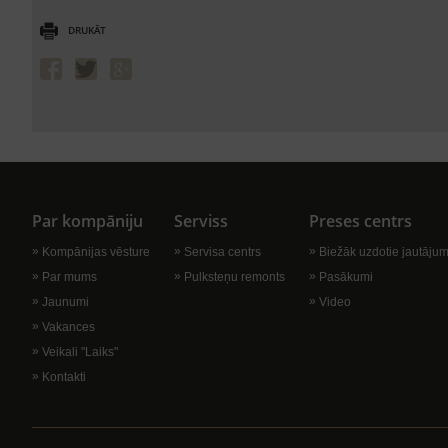
DRUKĀT
Par kompāniju
Serviss
Preses centrs
Kompānijas vēsture
Servisa centrs
Biežāk uzdotie jautājum
Par mums
Pulksteņu remonts
Pasākumi
Jaunumi
Video
Vakances
Veikali "Laiks"
Kontakti