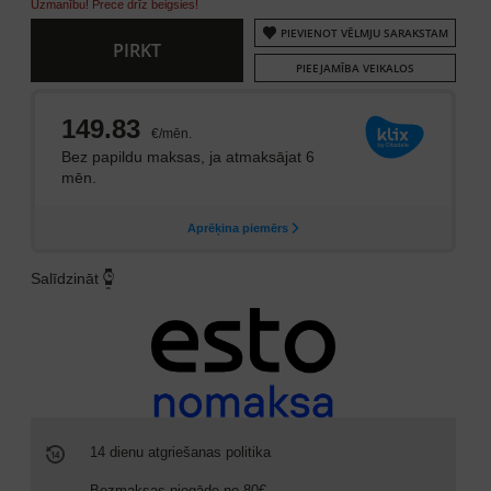
Uzmanību! Prece drīz beigsies!
PIEVIENOT VĒLMJU SARAKSTAM
PIRKT
PIEEJAMĪBA VEIKALOS
Salīdzināt
14 dienu atgriešanas politika
Bezmaksas piegāde no 80€