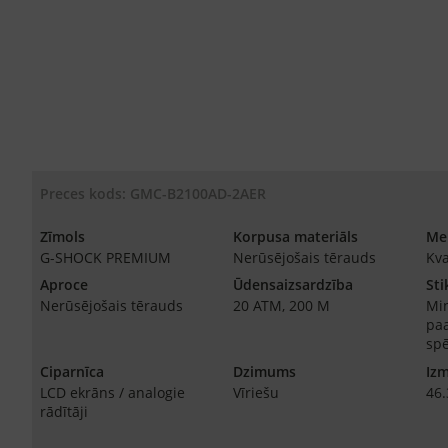
Preces kods: GMC-B2100AD-2AER
Zīmols
Korpusa materiāls
Me
G-SHOCK PREMIUM
Nerūsējošais tērauds
Kv
Aproce
Ūdensaizsardzība
Sti
Nerūsējošais tērauds
20 ATM, 200 M
Min
paa
spē
Ciparnīca
Dzimums
Iz
LCD ekrāns / analogie
Vīriešu
46
rādītāji