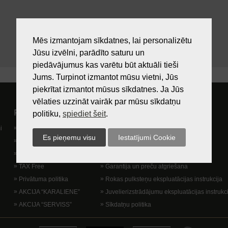
Mēs izmantojam sīkdatnes, lai personalizētu
Jūsu izvēlni, parādīto saturu un
piedāvājumus kas varētu būt aktuāli tieši
Jums. Turpinot izmantot mūsu vietni, Jūs
piekrītat izmantot mūsus sīkdatnes. Ja Jūs
vēlaties uzzināt vairāk par mūsu sīkdatņu
Pircējam
Lietošanas noteikumi
politiku,
spiediet šeit
.
i
Preču izsniegšanas vieta
Kā nopirkt?
Dāvanu kartes
Lietošanas noteikumi
Lojalitātes programma
Piegādes veidi
TAX Free
Garantija un preču atgriešana
Privātuma politika
Rokas pulksteņu ekspluatācijas instrukcija
AKCIJA “KARALIENE”
Juvelierizstrādājumu ekspluatācijas instrukc
AKCIJA “SERVISS”
Sīkdatņu politika