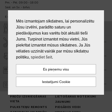
Pm. - Pkt. 09:00 - 18:00
Sest. un Sv. - brīvs.
E-pasts:
info@laiksjewellery.lv
Mēs izmantojam sīkdatnes, lai personalizētu
Jūsu izvēlni, parādīto saturu un
VEIKALI "LAIKS"
piedāvājumus kas varētu būt aktuāli tieši
Jums. Turpinot izmantot mūsu vietni, Jūs
SERVISA CENTRS "LAIKS"
piekrītat izmantot mūsus sīkdatnes. Ja Jūs
vēlaties uzzināt vairāk par mūsu sīkdatņu
PIEGĀDE
politiku,
spiediet šeit
.
PASŪTĪJUMA APMAKSA
GARANTIJA
PREČU IZSNIEGŠANAS
LIETOŠANAS NOTEIKUMI
VIETA
JAUNUMI
PULKSTEŅU REMONTS
PIEGĀDES VEIDI