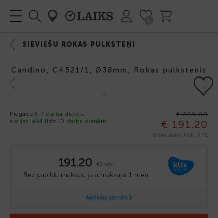
0
SIEVIEŠU ROKAS PULKSTEŅI
Candino, C4521/1, Ø38mm, Rokas pulkstenis
Previous
Next
-20%
Piegāde:
5-7 darba dienās,
€ 239.00
akcijas laikā līdz 10 darba dienām
€ 191.20
ir iekļauts PVN 21%