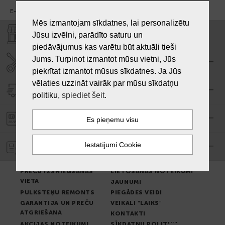
E-pasts:
info@laiksjewellery.lv
Mēs izmantojam sīkdatnes, lai personalizētu
VEIKALI "LAIKS"
Jūsu izvēlni, parādīto saturu un
piedāvājumus kas varētu būt aktuāli tieši
Jums. Turpinot izmantot mūsu vietni, Jūs
SERVISA CENTRS "LAIKS"
piekrītat izmantot mūsus sīkdatnes. Ja Jūs
vēlaties uzzināt vairāk par mūsu sīkdatņu
PIEGĀDE
politiku,
spiediet šeit
.
PASŪTĪJUMA APMAKSA
GARANTIJA
PREČU IZSNIEGŠANAS
LIETOŠANAS NOTEIKUMI
VIETA
JAUNUMI
PULKSTEŅU REMONTS
PIEGĀDES VEIDI
GARANTIJA UN PREČU
VEIKALI "LAIKS"
ATGRIEŠANA
KONTAKTI
AKCIJAS NOTEIKUMI
SĪKDATŅU POLITIKA