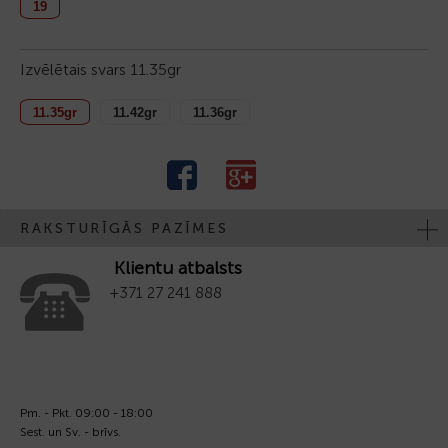
19
Izvēlētais svars
11.35gr
11.35gr
11.42gr
11.36gr
RAKSTURĪGĀS PAZĪMES
Klientu atbalsts
+371 27 241 888
Pm. - Pkt. 09:00 - 18:00
Sest. un Sv. - brīvs.