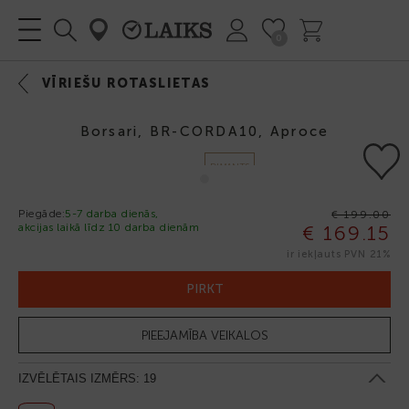
0
VĪRIEŠU ROTASLIETAS
Borsari, BR-CORDA10, Aproce
DIMANTS
Piegāde:
5-7 darba dienās,
€ 199.00
akcijas laikā līdz 10 darba dienām
€ 169.15
-15%
ir iekļauts PVN 21%
PIRKT
PIEEJAMĪBA VEIKALOS
IZVĒLĒTAIS IZMĒRS:
19