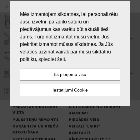
E-pasts:
info@laiksjewellery.lv
Mēs izmantojam sīkdatnes, lai personalizētu
VEIKALI "LAIKS"
Jūsu izvēlni, parādīto saturu un
piedāvājumus kas varētu būt aktuāli tieši
Jums. Turpinot izmantot mūsu vietni, Jūs
SERVISA CENTRS "LAIKS"
piekrītat izmantot mūsus sīkdatnes. Ja Jūs
vēlaties uzzināt vairāk par mūsu sīkdatņu
PIEGĀDE
politiku,
spiediet šeit
.
PASŪTĪJUMA APMAKSA
GARANTIJA
PREČU IZSNIEGŠANAS
LIETOŠANAS NOTEIKUMI
VIETA
JAUNUMI
PULKSTEŅU REMONTS
PIEGĀDES VEIDI
GARANTIJA UN PREČU
VEIKALI "LAIKS"
ATGRIEŠANA
KONTAKTI
AKCIJAS NOTEIKUMI
SĪKDATŅU POLITIKA