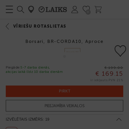
0
VĪRIEŠU ROTASLIETAS
Borsari, BR-CORDA10, Aproce
DIMANTS
Piegāde:
5-7 darba dienās,
€ 199.00
akcijas laikā līdz 10 darba dienām
€ 169.15
-15%
ir iekļauts PVN 21%
PIRKT
PIEEJAMĪBA VEIKALOS
IZVĒLĒTAIS IZMĒRS:
19