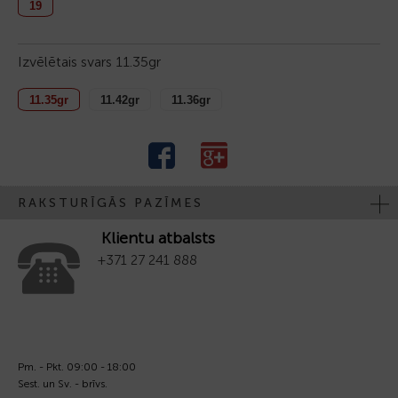
19
Izvēlētais svars
11.35gr
11.35gr
11.42gr
11.36gr
RAKSTURĪGĀS PAZĪMES
Klientu atbalsts
+371 27 241 888
Pm. - Pkt. 09:00 - 18:00
Sest. un Sv. - brīvs.