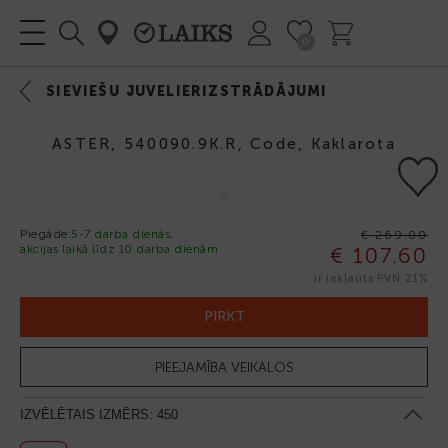
0
SIEVIEŠU JUVELIERIZSTRĀDĀJUMI
ASTER, 540090.9K.R, Code, Kaklarota
Piegāde:
5-7 darba dienās,
€ 269.00
akcijas laikā līdz 10 darba dienām
€ 107.60
-60%
ir iekļauts PVN 21%
PIRKT
PIEEJAMĪBA VEIKALOS
IZVĒLĒTAIS IZMĒRS:
450