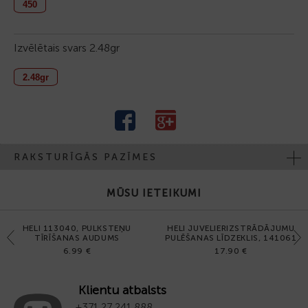
450
Izvēlētais svars
2.48gr
2.48gr
RAKSTURĪGĀS PAZĪMES
MŪSU IETEIKUMI
HELI 113040, PULKSTEŅU
HELI JUVELIERIZSTRĀDĀJUMU
Previous
Next
TĪRĪŠANAS AUDUMS
PULĒŠANAS LĪDZEKLIS, 141061
6.99 €
17.90 €
Klientu atbalsts
+371 27 241 888