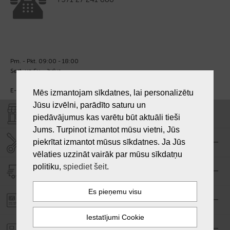
Pm. - Pkt. 09:00 - 18:00
Sest. un Sv. - brīvs.
E-pasts:
info@laiksjewellery.lv
Mēs izmantojam sīkdatnes, lai personalizētu
Jūsu izvēlni, parādīto saturu un
VEIKALI "LAIKS"
piedāvājumus kas varētu būt aktuāli tieši
Jums. Turpinot izmantot mūsu vietni, Jūs
piekrītat izmantot mūsus sīkdatnes. Ja Jūs
SERVISA CENTRS "LAIKS"
vēlaties uzzināt vairāk par mūsu sīkdatņu
politiku,
spiediet šeit
.
PIEGĀDE
PASŪTĪJUMA APMAKSA
GARANTIJA