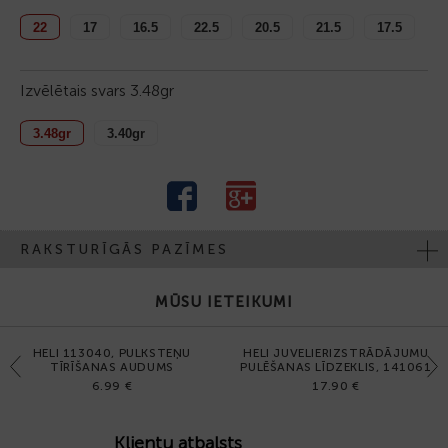
22
17
16.5
22.5
20.5
21.5
17.5
Izvēlētais svars
3.48gr
3.48gr
3.40gr
RAKSTURĪGĀS PAZĪMES
MŪSU IETEIKUMI
HELI 113040, PULKSTEŅU
HELI JUVELIERIZSTRĀDĀJUMU
Previous
Next
TĪRĪŠANAS AUDUMS
PULĒŠANAS LĪDZEKLIS, 141061
6.99 €
17.90 €
Klientu atbalsts