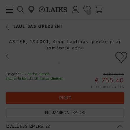
0
LAULĪBAS GREDZENI
ASTER, 194001, 4mm Laulības gredzens ar
komforta zonu
Previous
Next
Piegāde:
5-7 darba dienās,
€ 1259.00
akcijas laikā līdz 10 darba dienām
€ 755.40
-40%
ir iekļauts PVN 21%
PIRKT
PIEEJAMĪBA VEIKALOS
IZVĒLĒTAIS IZMĒRS:
22