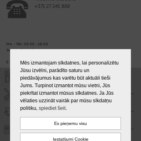
+371 27 241 888
Pm. - Pkt. 09:00 - 18:00
Sest. un Sv. - brīvs.
E-pasts:
info@laiksjewellery.lv
Mēs izmantojam sīkdatnes, lai personalizētu
Jūsu izvēlni, parādīto saturu un
VEIKALI "LAIKS"
piedāvājumus kas varētu būt aktuāli tieši
Jums. Turpinot izmantot mūsu vietni, Jūs
piekrītat izmantot mūsus sīkdatnes. Ja Jūs
SERVISA CENTRS "LAIKS"
vēlaties uzzināt vairāk par mūsu sīkdatņu
politiku,
spiediet šeit
.
PIEGĀDE
PASŪTĪJUMA APMAKSA