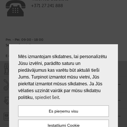
+371 27 241 888
Pm. - Pkt. 09:00 - 18:00
Sest. un Sv. - brīvs.
E-pasts:
info@laiksjewellery.lv
Mēs izmantojam sīkdatnes, lai personalizētu
Jūsu izvēlni, parādīto saturu un
VEIKALI "LAIKS"
piedāvājumus kas varētu būt aktuāli tieši
Jums. Turpinot izmantot mūsu vietni, Jūs
piekrītat izmantot mūsus sīkdatnes. Ja Jūs
SERVISA CENTRS "LAIKS"
vēlaties uzzināt vairāk par mūsu sīkdatņu
politiku,
spiediet šeit
.
PIEGĀDE
PASŪTĪJUMA APMAKSA