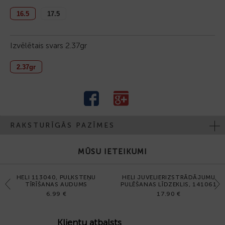
16.5
17.5
Izvēlētais svars
2.37gr
2.37gr
RAKSTURĪGĀS PAZĪMES
MŪSU IETEIKUMI
HELI 113040, PULKSTEŅU
HELI JUVELIERIZSTRĀDĀJUMU
Previous
Next
TĪRĪŠANAS AUDUMS
PULĒŠANAS LĪDZEKLIS, 141061
6.99 €
17.90 €
Klientu atbalsts