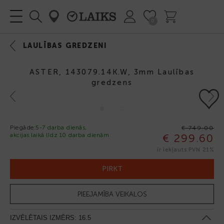
0
LAULĪBAS GREDZENI
ASTER, 143079.14K.W, 3mm Laulības
gredzens
Previous
Next
Piegāde:
5-7 darba dienās,
€ 749.00
akcijas laikā līdz 10 darba dienām
€ 299.60
-60%
ir iekļauts PVN 21%
PIRKT
PIEEJAMĪBA VEIKALOS
IZVĒLĒTAIS IZMĒRS:
16.5