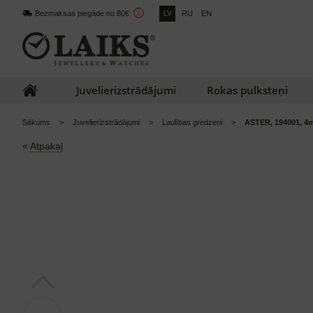
Bezmaksas piegāde no 80€
LV
RU
EN
Juvelierizstrādājumi
Rokas pulksteņi
Sākums
Juvelierizstrādājumi
Laulības gredzeni
ASTER, 194001, 4m
«
Atpakaļ