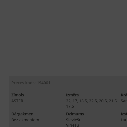
Preces kods: 194001
Zīmols
Izmērs
Kr
ASTER
22, 17, 16.5, 22.5, 20.5, 21.5,
Sar
17.5
Dārgakmeņi
Dzimums
Izs
Bez akmeņiem
Sieviešu
Lau
Vīriešu