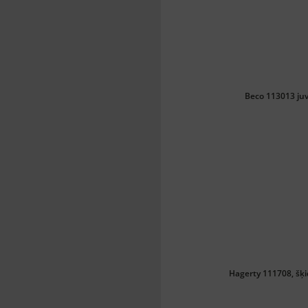
Beco 113013 ju
Hagerty 111708, šķi