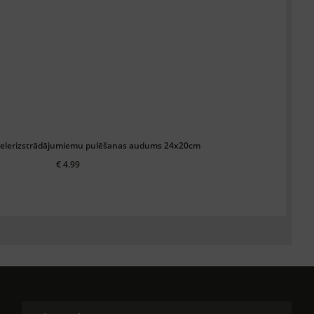
uvelerizstrādājumiemu pulēšanas audums 24x20cm
€ 4.99