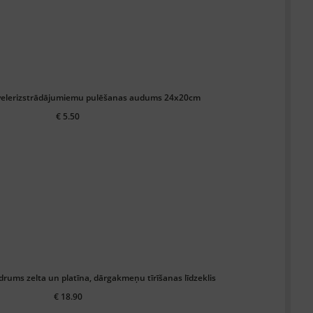
velerizstrādājumiemu pulēšanas audums 24x20cm
€ 5.50
drums zelta un platīna, dārgakmeņu tīrīšanas līdzeklis
€ 18.90