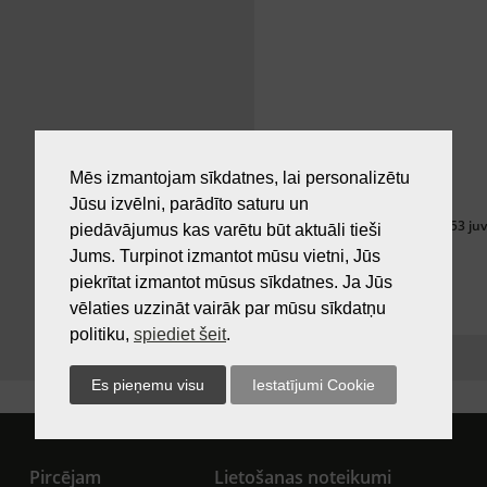
Mēs izmantojam sīkdatnes, lai personalizētu
Jūsu izvēlni, parādīto saturu un
Silbo 142053 j
piedāvājumus kas varētu būt aktuāli tieši
Jums. Turpinot izmantot mūsu vietni, Jūs
piekrītat izmantot mūsus sīkdatnes. Ja Jūs
vēlaties uzzināt vairāk par mūsu sīkdatņu
politiku,
spiediet šeit
.
Pircējam
Lietošanas noteikumi