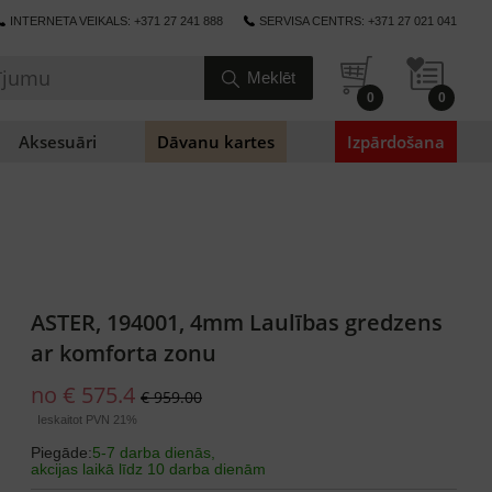
INTERNETA VEIKALS: +371 27 241 888
SERVISA CENTRS: +371 27 021 041
0
0
Aksesuāri
Dāvanu kartes
Izpārdošana
ASTER, 194001, 4mm Laulības gredzens
ar komforta zonu
no € 575.4
€ 959.00
Ieskaitot PVN 21%
Piegāde:
5-7 darba dienās,
akcijas laikā līdz 10 darba dienām