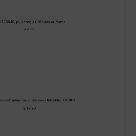
i 113040, pulksteņu tīrīšanas audums
€ 6.99
lierizstrādājumu pulēšanas līdzeklis, 141061
€ 17.90