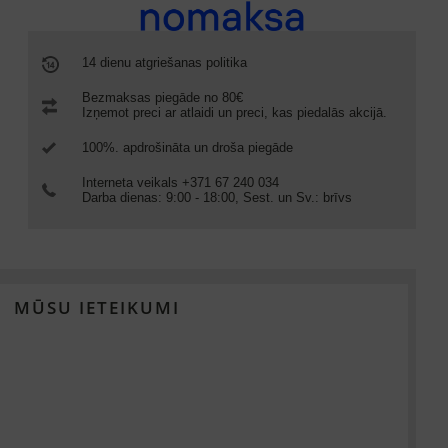
14 dienu atgriešanas politika
Bezmaksas piegāde no 80€
Izņemot preci ar atlaidi un preci, kas piedalās akcijā.
100%. apdrošināta un droša piegāde
Interneta veikals +371 67 240 034
Darba dienas: 9:00 - 18:00, Sest. un Sv.: brīvs
MŪSU IETEIKUMI