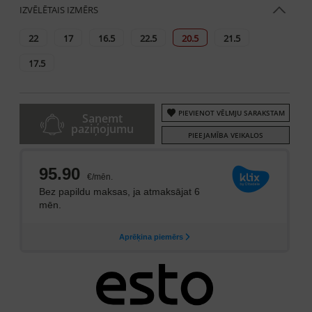
IZVĒLĒTAIS IZMĒRS
22
17
16.5
22.5
20.5
21.5
17.5
PIEVIENOT VĒLMJU SARAKSTAM
Saņemt
paziņojumu
PIEEJAMĪBA VEIKALOS