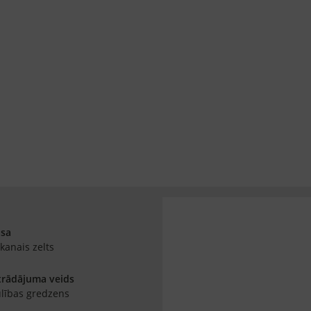
āsa
kanais zelts
trādājuma veids
lības gredzens