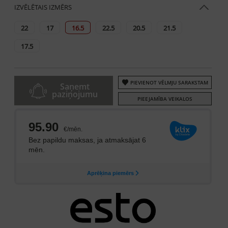
IZVĒLĒTAIS IZMĒRS
22
17
16.5
22.5
20.5
21.5
17.5
PIEVIENOT VĒLMJU SARAKSTAM
Saņemt
paziņojumu
PIEEJAMĪBA VEIKALOS