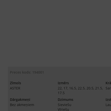
Preces kods: 194001
Zīmols
Izmērs
Kr
ASTER
22, 17, 16.5, 22.5, 20.5, 21.5,
Sar
17.5
Dārgakmeņi
Dzimums
Izs
Bez akmeņiem
Sieviešu
Lau
Vīriešu