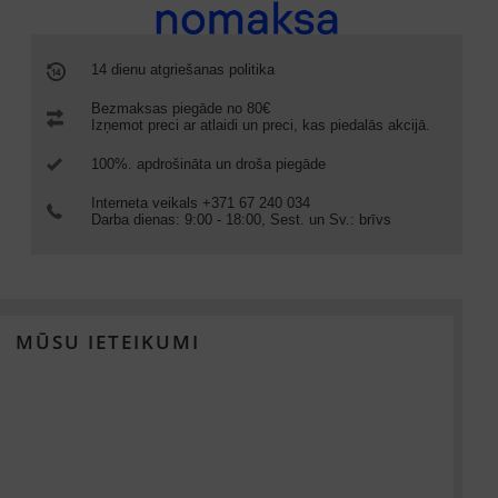
14 dienu atgriešanas politika
Bezmaksas piegāde no 80€
Izņemot preci ar atlaidi un preci, kas piedalās akcijā.
100%. apdrošināta un droša piegāde
Interneta veikals +371 67 240 034
Darba dienas: 9:00 - 18:00, Sest. un Sv.: brīvs
MŪSU IETEIKUMI