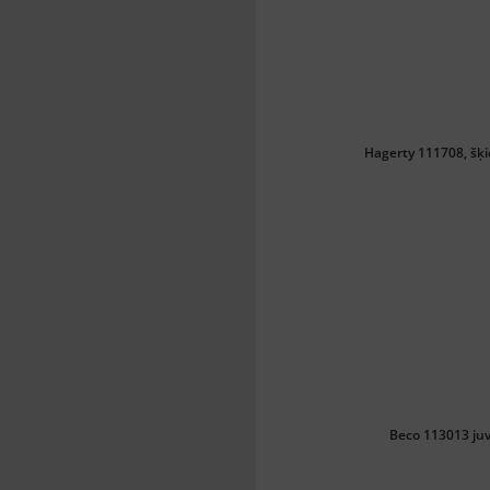
Hagerty 111708, šķi
Beco 113013 ju