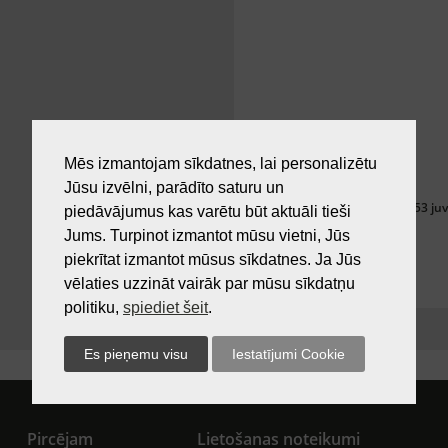
Mēs izmantojam sīkdatnes, lai personalizētu
Jūsu izvēlni, parādīto saturu un
Silbo 142053 j
piedāvājumus kas varētu būt aktuāli tieši
Jums. Turpinot izmantot mūsu vietni, Jūs
piekrītat izmantot mūsus sīkdatnes. Ja Jūs
vēlaties uzzināt vairāk par mūsu sīkdatņu
politiku,
spiediet šeit
.
Pircējam
Lietošanas noteikumi