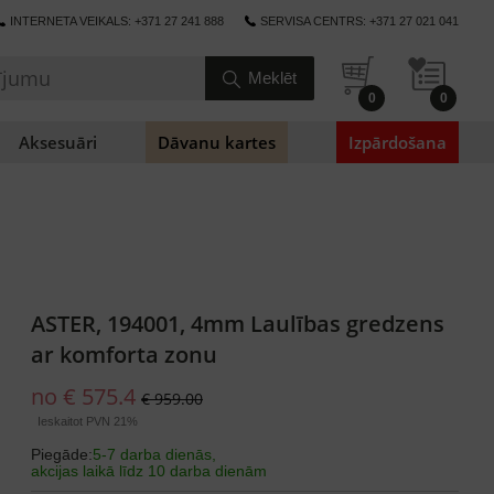
INTERNETA VEIKALS: +371 27 241 888
SERVISA CENTRS: +371 27 021 041
0
0
Aksesuāri
Dāvanu kartes
Izpārdošana
ASTER, 194001, 4mm Laulības gredzens
ar komforta zonu
no € 575.4
€ 959.00
Ieskaitot PVN 21%
Piegāde:
5-7 darba dienās,
akcijas laikā līdz 10 darba dienām