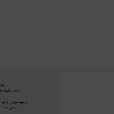
āsa
kanais zelts
trādājuma veids
lības gredzens