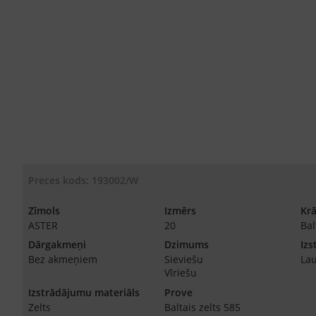
Preces kods: 193002/W
Zīmols
Izmērs
Kr
ASTER
20
Bal
Dārgakmeņi
Dzimums
Izs
Bez akmeņiem
Sieviešu
Lau
Vīriešu
Izstrādājumu materiāls
Prove
Zelts
Baltais zelts 585