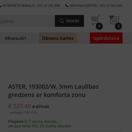
INTERNETA VEIKALS: +371 27 241 888
SERVISA CENTRS: +371 27 021 041
0
0
Aksesuāri
Dāvanu kartes
Izpārdošana
ASTER, 193002/W, 3mm Laulības
gredzens ar komforta zonu
€ 527.40
€ 879.00
Ieskaitot PVN 21%
Piegāde:
5-7 darba dienās,
akcijas laikā līdz 10 darba dienām