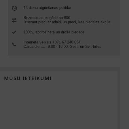
14 dienu atgriešanas politika
Bezmaksas piegāde no 80€
Izņemot preci ar atlaidi un preci, kas piedalās akcijā.
100%. apdrošināta un droša piegāde
Interneta veikals +371 67 240 034
Darba dienas: 9:00 - 18:00, Sest. un Sv.: brīvs
MŪSU IETEIKUMI