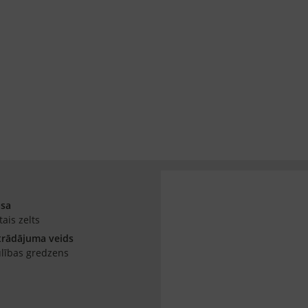
āsa
tais zelts
trādājuma veids
lības gredzens