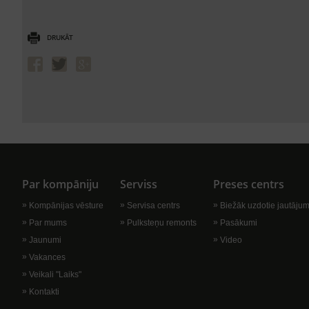
DRUKĀT
Par kompāniju
Serviss
Preses centrs
Kompānijas vēsture
Servisa centrs
Biežāk uzdotie jautājum
Par mums
Pulksteņu remonts
Pasākumi
Jaunumi
Video
Vakances
Veikali "Laiks"
Kontakti