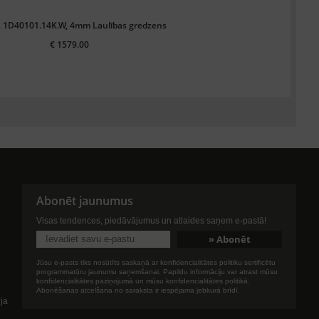
 1D40101.14K.W, 4mm Laulības gredzens
€ 1579.00
Abonēt jaunumus
Visas tendences, piedāvājumus un atlaides saņem e-pastā!
Jūsu e-pasts tiks nosūtīts saskaņā ar konfidencialitātes politiku sertificētu
programmatūru jaunumu saņemšanai. Papildu informāciju var atrast mūsu
konfidencialitātes paziņojumā un mūsu konfidencialitātes politikā.
Abonēšanas atcelšana no saraksta ir iespējama jebkurā brīdī.
ija