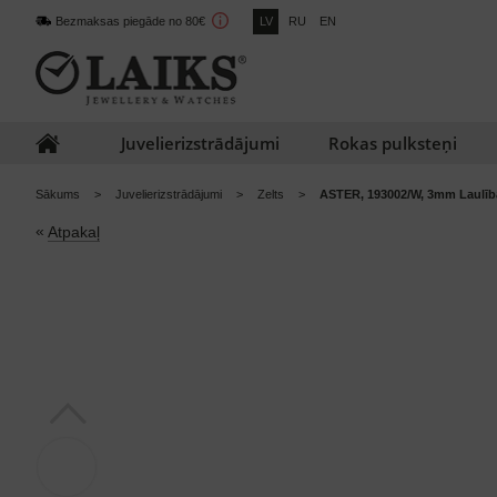
Bezmaksas piegāde no 80€
LV
RU
EN
Juvelierizstrādājumi
Rokas pulksteņi
Sākums
Juvelierizstrādājumi
Zelts
ASTER, 193002/W, 3mm Laulīb
«
Atpakaļ