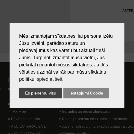
ASTER,
Mēs izmantojam sīkdatnes, lai personalizētu
Jūsu izvēlni, parādīto saturu un
piedāvājumus kas varētu būt aktuāli tieši
Jums. Turpinot izmantot mūsu vietni, Jūs
piekrītat izmantot mūsus sīkdatnes. Ja Jūs
vēlaties uzzināt vairāk par mūsu sīkdatņu
politiku,
spiediet šeit
.
Pircējam
Lietošanas noteikumi
i
Preču izsniegšanas vieta
Kā nopirkt?
Dāvanu kartes
Lietošanas noteikumi
Lojalitātes programma
Piegādes veidi
TAX Free
Garantija un preču atgriešana
Privātuma politika
Rokas pulksteņu ekspluatācijas instrukcija
AKCIJA “KARALIENE”
Juvelierizstrādājumu ekspluatācijas instrukc