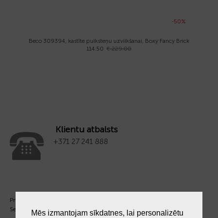
-50%
Beco 309394, kastīte pulksteņu uzvilkšanai, Boxy Fancy Brick
114.50
€ 229.00
Klientu atbalsts
+371 27 241 888
Pm. - Pkt. 09:00 - 18:00
Sest. un Sv. - brīvs.
Mēs izmantojam sīkdatnes, lai personalizētu