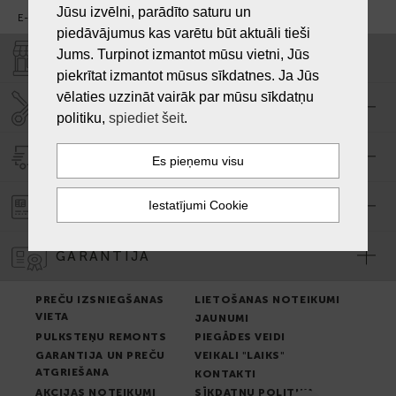
Jūsu izvēlni, parādīto saturu un
E-pasts:
info@laiksjewellery.lv
piedāvājumus kas varētu būt aktuāli tieši
Jums. Turpinot izmantot mūsu vietni, Jūs
VEIKALI "LAIKS"
piekrītat izmantot mūsus sīkdatnes. Ja Jūs
vēlaties uzzināt vairāk par mūsu sīkdatņu
SERVISA CENTRS "LAIKS"
politiku,
spiediet šeit
.
PIEGĀDE
PASŪTĪJUMA APMAKSA
GARANTIJA
PREČU IZSNIEGŠANAS
LIETOŠANAS NOTEIKUMI
VIETA
JAUNUMI
PULKSTEŅU REMONTS
PIEGĀDES VEIDI
GARANTIJA UN PREČU
VEIKALI "LAIKS"
ATGRIEŠANA
KONTAKTI
AKCIJAS NOTEIKUMI
SĪKDATŅU POLITIKA