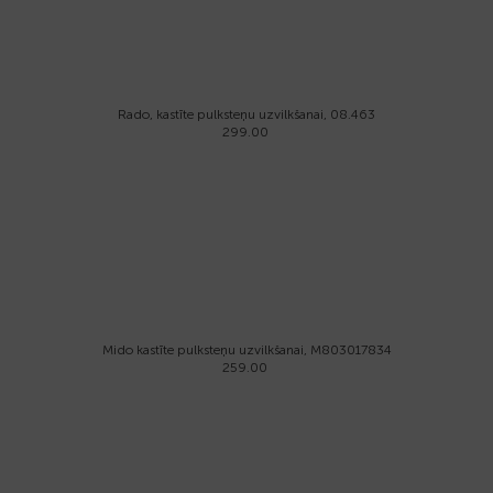
Rado, kastīte pulksteņu uzvilkšanai, 08.463
299.00
Mido kastīte pulksteņu uzvilkšanai, M803017834
259.00