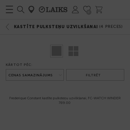
0
(
4
PRECES)
KASTĪTE PULKSTEŅU UZVILKŠANAI
KĀRTOT PĒC:
FILTRĒT
Frederique Constant kastīte pulksteņu uzvilkšanai, FC-WATCH WINDER
789.00