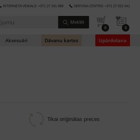
INTERNETA VEIKALS: +371 27 241 888
SERVISA CENTRS: +371 27 021 041
0
0
Aksesuāri
Dāvanu kartes
Izpārdošana
Tikai oriģinālas preces