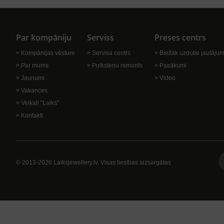
Par kompāniju
Serviss
Preses centrs
Kompānijas vēsture
Servisa centrs
Biežāk uzdotie jautājum
Par mums
Pulksteņu remonts
Pasākumi
Jaunumi
Video
Vakances
Veikali "Laiks"
Kontakti
© 2013-2026 Laiksjewellery.lv. Visas tiesības aizsargātas