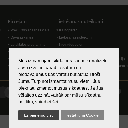
Pircējam
Lietošanas noteikumi
i
Preču izsniegšanas vieta
Kā nopirkt?
Dāvanu kartes
Lietošanas noteikumi
Lojalitātes programma
Piegādes veidi
TAX Free
Garantija un preču atgriešana
Privātuma politika
Rokas pulksteņu ekspluatācijas instrukcija
Mēs izmantojam sīkdatnes, lai personalizētu
AKCIJA “KARALIENE”
Juvelierizstrādājumu ekspluatācijas instrukc
Jūsu izvēlni, parādīto saturu un
AKCIJA “SERVISS”
Sīkdatņu politika
piedāvājumus kas varētu būt aktuāli tieši
Jums. Turpinot izmantot mūsu vietni, Jūs
piekrītat izmantot mūsus sīkdatnes. Ja Jūs
vēlaties uzzināt vairāk par mūsu sīkdatņu
politiku,
spiediet šeit
.