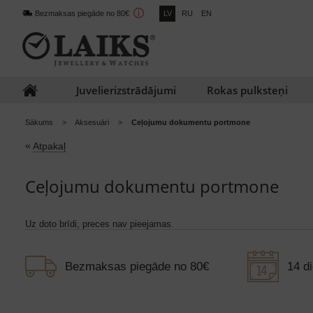
Bezmaksas piegāde no 80€
LV
RU
EN
Juvelierizstrādājumi
Rokas pulksteņi
Sākums
Aksesuāri
Ceļojumu dokumentu portmone
«
Atpakaļ
Ceļojumu dokumentu portmone
Uz doto brīdi, preces nav pieejamas.
Bezmaksas piegāde no 80€
14 di