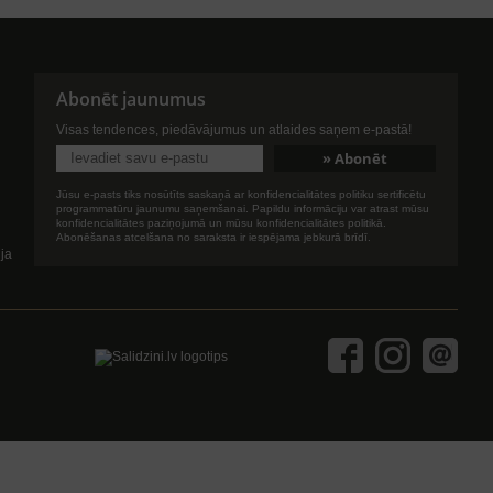
Abonēt jaunumus
Visas tendences, piedāvājumus un atlaides saņem e-pastā!
Jūsu e-pasts tiks nosūtīts saskaņā ar konfidencialitātes politiku sertificētu
programmatūru jaunumu saņemšanai. Papildu informāciju var atrast mūsu
konfidencialitātes paziņojumā un mūsu konfidencialitātes politikā.
Abonēšanas atcelšana no saraksta ir iespējama jebkurā brīdī.
ija