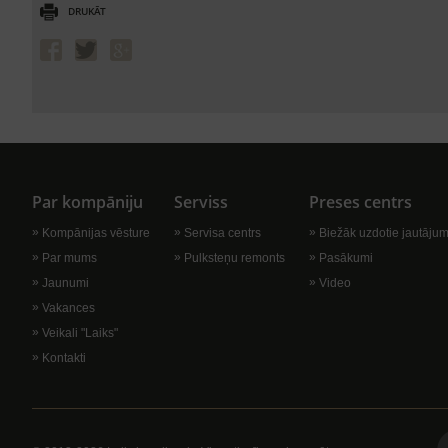
DRUKĀT
Par kompāniju
Serviss
Preses centrs
Kompānijas vēsture
Servisa centrs
Biežāk uzdotie jautājum
Par mums
Pulksteņu remonts
Pasākumi
Jaunumi
Video
Vakances
Veikali "Laiks"
Kontakti