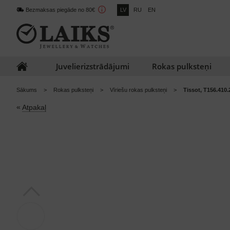
Bezmaksas piegāde no 80€
LV
RU
EN
Juvelierizstrādājumi
Rokas pulksteņi
Sākums
Rokas pulksteņi
Vīriešu rokas pulksteņi
Tissot, T156.410
«
Atpakaļ