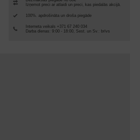
Izņemot preci ar atlaidi un preci, kas piedalās akcijā.
100%. apdrošināta un droša piegāde
Interneta veikals +371 67 240 034
Darba dienas: 9:00 - 18:00, Sest. un Sv.: brīvs