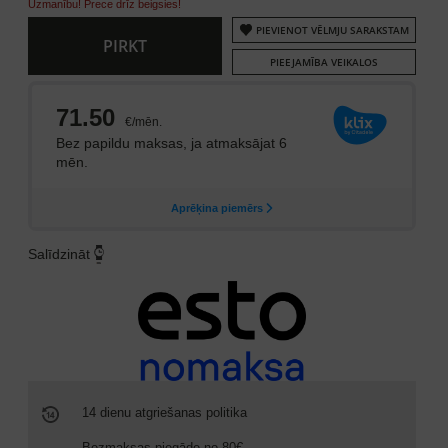
Uzmanību! Prece drīz beigsies!
PIEVIENOT VĒLMJU SARAKSTAM
PIRKT
PIEEJAMĪBA VEIKALOS
Salīdzināt
14 dienu atgriešanas politika
Bezmaksas piegāde no 80€