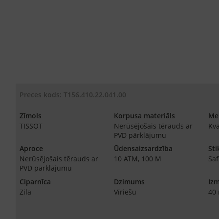
Preces kods: T156.410.22.041.00
Zīmols
Korpusa materiāls
Me
TISSOT
Nerūsējošais tērauds ar
Kv
PVD pārklājumu
Aproce
Ūdensaizsardzība
Sti
Nerūsējošais tērauds ar
10 ATM, 100 M
Saf
PVD pārklājumu
Ciparnīca
Dzimums
Iz
Zila
Vīriešu
40