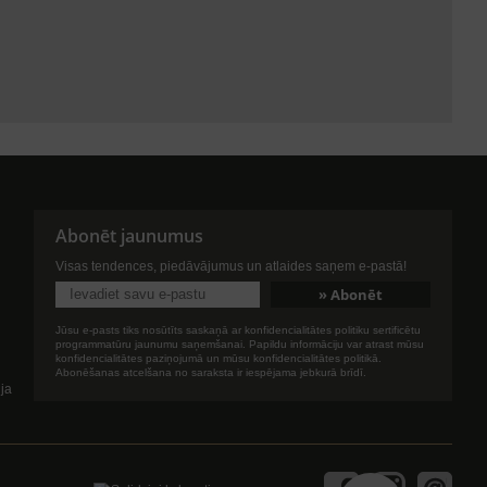
Abonēt jaunumus
Visas tendences, piedāvājumus un atlaides saņem e-pastā!
Jūsu e-pasts tiks nosūtīts saskaņā ar konfidencialitātes politiku sertificētu
programmatūru jaunumu saņemšanai. Papildu informāciju var atrast mūsu
konfidencialitātes paziņojumā un mūsu konfidencialitātes politikā.
Abonēšanas atcelšana no saraksta ir iespējama jebkurā brīdī.
ija