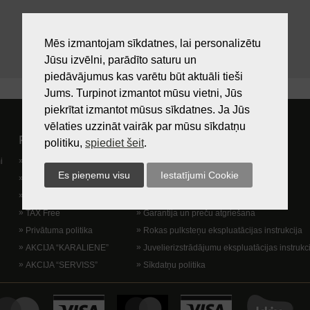
Mēs izmantojam sīkdatnes, lai personalizētu
Jūsu izvēlni, parādīto saturu un
piedāvājumus kas varētu būt aktuāli tieši
Jums. Turpinot izmantot mūsu vietni, Jūs
piekrītat izmantot mūsus sīkdatnes. Ja Jūs
vēlaties uzzināt vairāk par mūsu sīkdatņu
Pircējam
Lietošanas noteikumi
politiku,
spiediet šeit
.
i
Preču izsniegšanas vieta
Kā nopirkt?
Dāvanu kartes
Lietošanas noteikumi
Lojalitātes programma
Piegādes veidi
TAX Free
Garantija un preču atgriešana
Privātuma politika
Rokas pulksteņu ekspluatācijas instrukcija
AKCIJA “KARALIENE”
Juvelierizstrādājumu ekspluatācijas instrukc
AKCIJA “SERVISS”
Sīkdatņu politika