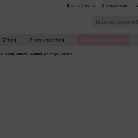
REĢISTRĀCIJA
VEIKALI "LAIKS"
Zīmoli
Premium zīmoli
-40% zelta kuloniem
.22.041.00, Ballade, Ø40mm, Rokas pulkstenis