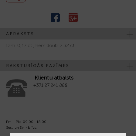
APRAKSTS
Dim. 0,17 ct., hem.doub. 2.32 ct.
RAKSTURĪGĀS PAZĪMES
Klientu atbalsts
+371 27 241 888
Pm. - Pkt. 09:00 - 18:00
Sest. un Sv. - brīvs.