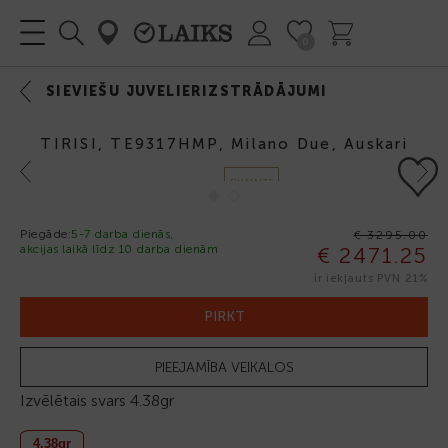
0
SIEVIEŠU JUVELIERIZSTRĀDĀJUMI
TIRISI, TE9317HMP, Milano Due, Auskari
Previous
Next
DIMANTS
Piegāde:
5-7 darba dienās,
€ 3295.00
akcijas laikā līdz 10 darba dienām
€ 2471.25
-25%
ir iekļauts PVN 21%
PIRKT
PIEEJAMĪBA VEIKALOS
Izvēlētais svars
4.38gr
4.38gr