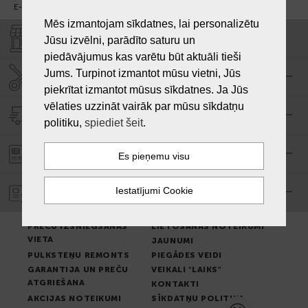
E-pasts:
info@laiksjewellery.lv
Mēs izmantojam sīkdatnes, lai personalizētu
VEIKALI "LAIKS"
Jūsu izvēlni, parādīto saturu un
piedāvājumus kas varētu būt aktuāli tieši
Jums. Turpinot izmantot mūsu vietni, Jūs
SERVISA CENTRS "LAIKS"
piekrītat izmantot mūsus sīkdatnes. Ja Jūs
vēlaties uzzināt vairāk par mūsu sīkdatņu
PIEGĀDE
politiku,
spiediet šeit
.
PASŪTĪJUMA APMAKSA
GARANTIJA
PREČU IZSNIEGŠANAS
LIETOŠANAS NOTEIKUMI
VIETA
JAUNUMI
PULKSTEŅU REMONTS
PIEGĀDES VEIDI
GARANTIJA UN PREČU
VEIKALI "LAIKS"
ATGRIEŠANA
KONTAKTI
AKCIJAS NOTEIKUMI
SĪKDATŅU POLITIKA