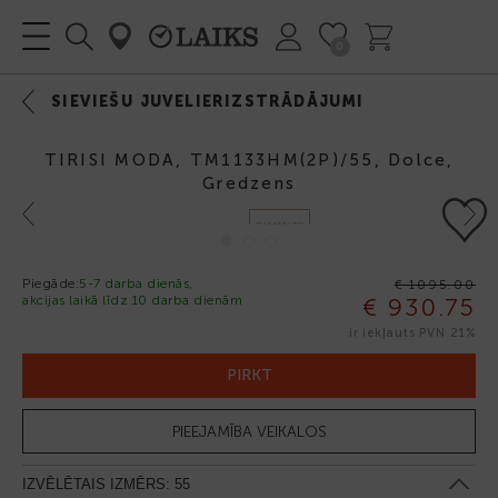
0
SIEVIEŠU JUVELIERIZSTRĀDĀJUMI
TIRISI MODA, TM1133HM(2P)/55, Dolce,
Gredzens
Previous
Next
DIMANTS
JAUNUMS
Piegāde:
5-7 darba dienās,
€ 1095.00
akcijas laikā līdz 10 darba dienām
€ 930.75
-15%
ir iekļauts PVN 21%
PIRKT
PIEEJAMĪBA VEIKALOS
IZVĒLĒTAIS IZMĒRS:
55