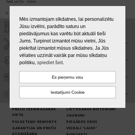
Sest. un Sv. - brīvs.
E-pasts:
info@laiksjewellery.lv
Mēs izmantojam sīkdatnes, lai personalizētu
Jūsu izvēlni, parādīto saturu un
VEIKALI "LAIKS"
piedāvājumus kas varētu būt aktuāli tieši
Jums. Turpinot izmantot mūsu vietni, Jūs
SERVISA CENTRS "LAIKS"
piekrītat izmantot mūsus sīkdatnes. Ja Jūs
vēlaties uzzināt vairāk par mūsu sīkdatņu
PIEGĀDE
politiku,
spiediet šeit
.
PASŪTĪJUMA APMAKSA
GARANTIJA
PREČU IZSNIEGŠANAS
LIETOŠANAS NOTEIKUMI
VIETA
JAUNUMI
PULKSTEŅU REMONTS
PIEGĀDES VEIDI
GARANTIJA UN PREČU
VEIKALI "LAIKS"
ATGRIEŠANA
KONTAKTI