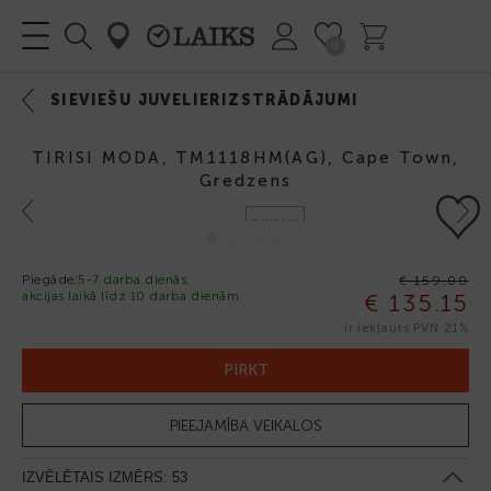
0
SIEVIEŠU JUVELIERIZSTRĀDĀJUMI
TIRISI MODA, TM1118HM(AG), Cape Town,
Gredzens
Previous
Next
SUDRABS
925
Piegāde:
5-7 darba dienās,
€ 159.00
akcijas laikā līdz 10 darba dienām
€ 135.15
-15%
ir iekļauts PVN 21%
PIRKT
PIEEJAMĪBA VEIKALOS
IZVĒLĒTAIS IZMĒRS:
53