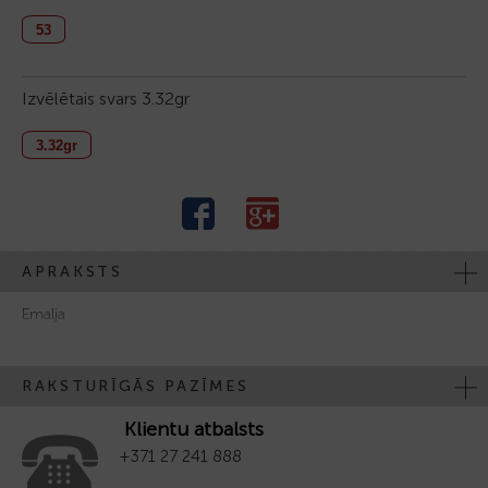
53
Izvēlētais svars
3.32gr
3.32gr
APRAKSTS
Emalja
RAKSTURĪGĀS PAZĪMES
Klientu atbalsts
+371 27 241 888