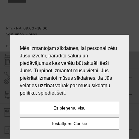
Pm. - Pkt. 09:00 - 18:00
Sest. un Sv. - brīvs.
E-pasts:
info@laiksjewellery.lv
Mēs izmantojam sīkdatnes, lai personalizētu
Jūsu izvēlni, parādīto saturu un
VEIKALI "LAIKS"
piedāvājumus kas varētu būt aktuāli tieši
Jums. Turpinot izmantot mūsu vietni, Jūs
SERVISA CENTRS "LAIKS"
piekrītat izmantot mūsus sīkdatnes. Ja Jūs
vēlaties uzzināt vairāk par mūsu sīkdatņu
politiku,
spiediet šeit
.
PIEGĀDE
PASŪTĪJUMA APMAKSA
GARANTIJA