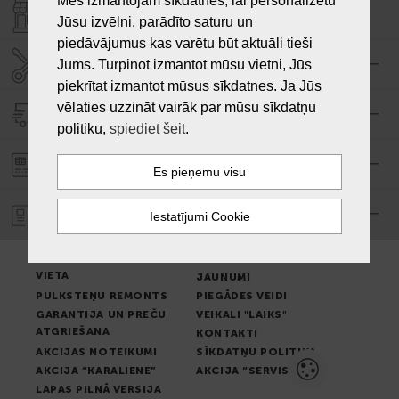
Mēs izmantojam sīkdatnes, lai personalizētu
VEIKALI "LAIKS"
Jūsu izvēlni, parādīto saturu un
piedāvājumus kas varētu būt aktuāli tieši
SERVISA CENTRS "LAIKS"
Jums. Turpinot izmantot mūsu vietni, Jūs
piekrītat izmantot mūsus sīkdatnes. Ja Jūs
vēlaties uzzināt vairāk par mūsu sīkdatņu
PIEGĀDE
politiku,
spiediet šeit
.
PASŪTĪJUMA APMAKSA
GARANTIJA
PREČU IZSNIEGŠANAS
LIETOŠANAS NOTEIKUMI
VIETA
JAUNUMI
PULKSTEŅU REMONTS
PIEGĀDES VEIDI
GARANTIJA UN PREČU
VEIKALI "LAIKS"
ATGRIEŠANA
KONTAKTI
AKCIJAS NOTEIKUMI
SĪKDATŅU POLITIKA
AKCIJA “KARALIENE”
AKCIJA “SERVISS”
LAPAS PILNĀ VERSIJA