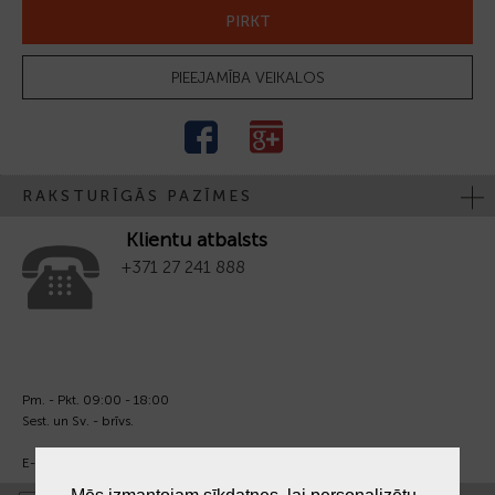
PIRKT
PIEEJAMĪBA VEIKALOS
RAKSTURĪGĀS PAZĪMES
Klientu atbalsts
+371 27 241 888
Pm. - Pkt. 09:00 - 18:00
Sest. un Sv. - brīvs.
E-pasts:
info@laiksjewellery.lv