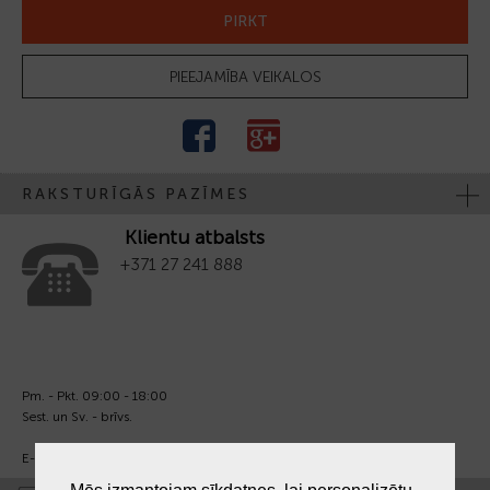
PIRKT
PIEEJAMĪBA VEIKALOS
RAKSTURĪGĀS PAZĪMES
Klientu atbalsts
+371 27 241 888
Pm. - Pkt. 09:00 - 18:00
Sest. un Sv. - brīvs.
E-pasts:
info@laiksjewellery.lv