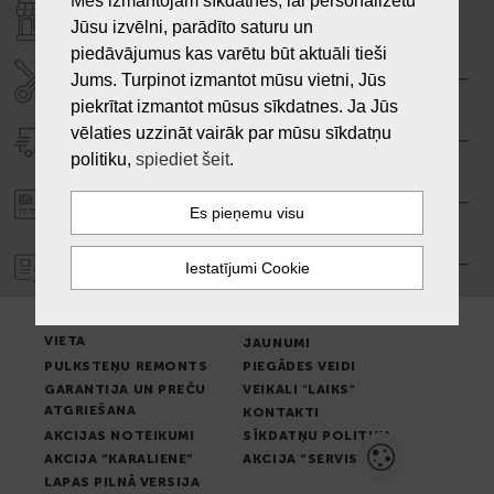
Mēs izmantojam sīkdatnes, lai personalizētu
VEIKALI "LAIKS"
Jūsu izvēlni, parādīto saturu un
piedāvājumus kas varētu būt aktuāli tieši
SERVISA CENTRS "LAIKS"
Jums. Turpinot izmantot mūsu vietni, Jūs
piekrītat izmantot mūsus sīkdatnes. Ja Jūs
vēlaties uzzināt vairāk par mūsu sīkdatņu
PIEGĀDE
politiku,
spiediet šeit
.
PASŪTĪJUMA APMAKSA
GARANTIJA
PREČU IZSNIEGŠANAS
LIETOŠANAS NOTEIKUMI
VIETA
JAUNUMI
PULKSTEŅU REMONTS
PIEGĀDES VEIDI
GARANTIJA UN PREČU
VEIKALI "LAIKS"
ATGRIEŠANA
KONTAKTI
AKCIJAS NOTEIKUMI
SĪKDATŅU POLITIKA
AKCIJA “KARALIENE”
AKCIJA “SERVISS”
LAPAS PILNĀ VERSIJA