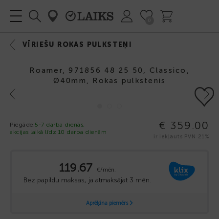
0
VĪRIEŠU ROKAS PULKSTEŅI
Roamer, 971856 48 25 50, Classico,
Ø40mm, Rokas pulkstenis
Previous
Next
€ 359.00
Piegāde:
5-7 darba dienās,
akcijas laikā līdz 10 darba dienām
ir iekļauts PVN 21%