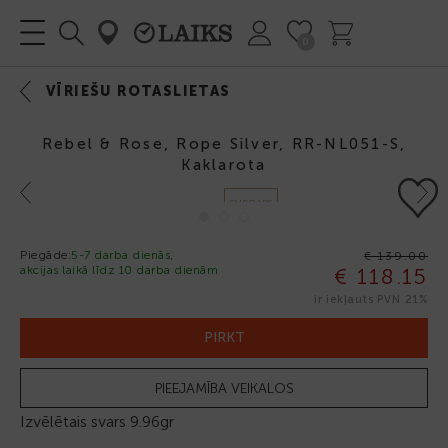
0
VĪRIEŠU ROTASLIETAS
Rebel & Rose, Rope Silver, RR-NL051-S,
Kaklarota
Previous
Next
SUDRABS
925
Piegāde:
5-7 darba dienās,
€ 139.00
akcijas laikā līdz 10 darba dienām
€ 118.15
-15%
ir iekļauts PVN 21%
PIRKT
PIEEJAMĪBA VEIKALOS
Izvēlētais svars
9.96gr