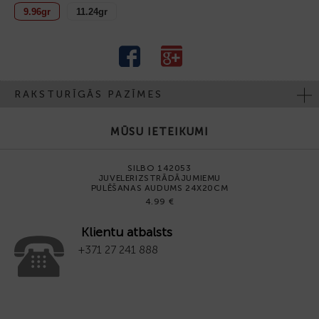
9.96gr
11.24gr
RAKSTURĪGĀS PAZĪMES
MŪSU IETEIKUMI
SILBO 142053
JUVELERIZSTRĀDĀJUMIEMU
PULĒŠANAS AUDUMS 24X20CM
4.99 €
Klientu atbalsts
+371 27 241 888