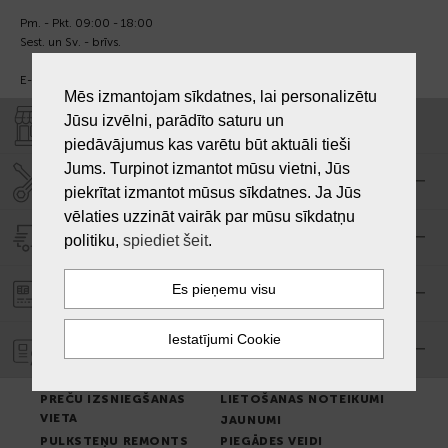
Pm. - Pkt. 09:00 - 18:00
Sest. un Sv. - brīvs.
E-pasts:
info@laiksjewellery.lv
Mēs izmantojam sīkdatnes, lai personalizētu
Jūsu izvēlni, parādīto saturu un
VEIKALI "LAIKS"
piedāvājumus kas varētu būt aktuāli tieši
Jums. Turpinot izmantot mūsu vietni, Jūs
SERVISA CENTRS "LAIKS"
piekrītat izmantot mūsus sīkdatnes. Ja Jūs
vēlaties uzzināt vairāk par mūsu sīkdatņu
PIEGĀDE
politiku,
spiediet šeit
.
PASŪTĪJUMA APMAKSA
GARANTIJA
PREČU IZSNIEGŠANAS
LIETOŠANAS NOTEIKUMI
VIETA
JAUNUMI
PULKSTEŅU REMONTS
PIEGĀDES VEIDI